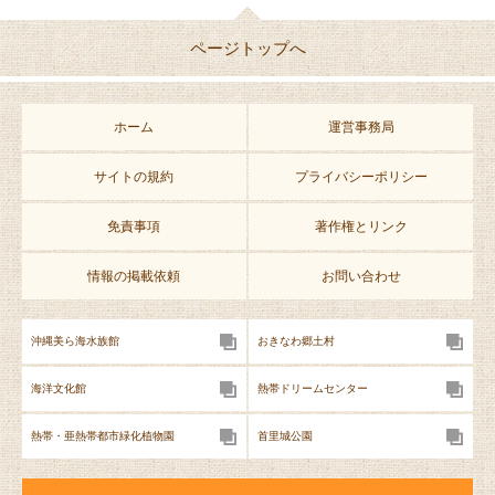
ページトップへ
ホーム
運営事務局
サイトの規約
プライバシーポリシー
免責事項
著作権とリンク
情報の掲載依頼
お問い合わせ
沖縄美ら海水族館
おきなわ郷土村
海洋文化館
熱帯ドリームセンター
熱帯・亜熱帯都市緑化植物園
首里城公園