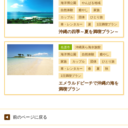
海洋博公園
やんばる地域
自然体験
癒やし
家族
カップル
団体
ひとり旅
車・レンタカー
夏
1日満喫プラン
沖縄の四季～夏を満喫プラン～
名護市
沖縄美ら海水族館
海洋博公園
自然体験
癒やし
家族
カップル
団体
ひとり旅
車・レンタカー
春
夏
秋
1日満喫プラン
エメラルドビーチで沖縄の海を
満喫プラン
前のページに戻る