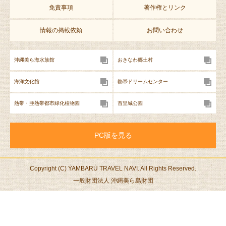
免責事項
著作権とリンク
情報の掲載依頼
お問い合わせ
沖縄美ら海水族館
おきなわ郷土村
海洋文化館
熱帯ドリームセンター
熱帯・亜熱帯都市緑化植物園
首里城公園
PC版を見る
Copyright (C) YAMBARU TRAVEL NAVI. All Rights Reserved.
一般財団法人 沖縄美ら島財団