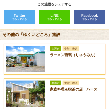
電話
この施設をシェアする
098-965-4284
Twitter
LINE
Facebook
FAX
でシェアする
でシェアする
でシェアする
クレジットカード
[未対応]
その他の「ゆくいどころ」施設
バリアフリー
[未対応]
名護市
食堂・喫茶
ラーメン琉珉（りゅうみん）
送迎サービス
[なし]
URL
アクセス方法
名護市
食堂・喫茶
一般道：那覇空港より国道58号線を北上（約30km）、山田交
家庭料理＆喫茶の店 ハース
差点を左折後、約4km。
有料道路：那覇IC⇒石川ICで下りて右折、県道73号線を進み国
道58号線を南下、山田交差点を右折後、約3km。