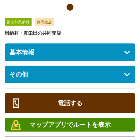
国頭郡恩納村
共同売店
恩納村・真栄田の共同売店
基本情報
住所
その他
沖縄県国頭郡恩納村真栄田688
駐車場
[あり] 無料
電話する
営業時間
7:30〜21:00
マップアプリでルートを表示
定休日