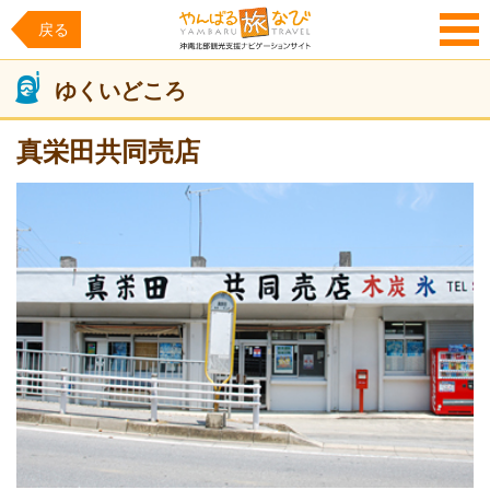
戻る
MENU
ゆくいどころ
真栄田共同売店