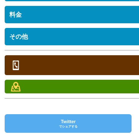
住所
料金
沖縄県国頭郡恩納村前兼久972-1
駐車場
※料金やサービス提供内容等の詳細については、施設へお問い合せ
その他
[あり] 無料
部屋タイプ
定員
シーズン期間
オンシーズン料金
オフシー
営業時間
/ 人
/ 人
ペット
定休日
チェックイン/アウト
電話
チェックイン チェックアウト
098-964-2573
FAX
クレジットカード
[未対応]
Twitter
バリアフリー
でシェアする
[未対応]