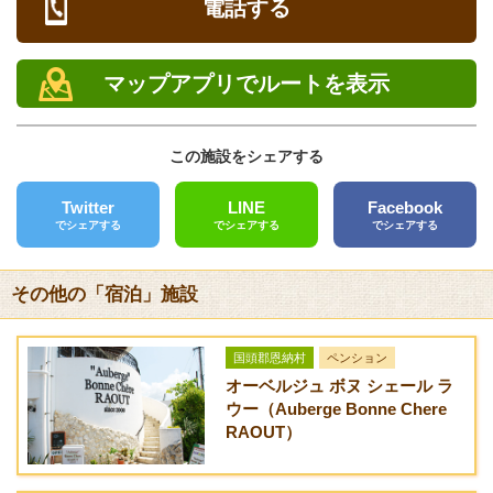
電話する
チェックイン/アウト
/ 人
/ 人
電話
チェックイン チェックアウト
090-5285-9613
マップアプリでルートを表示
FAX
クレジットカード
この施設をシェアする
[未対応]
Twitter
LINE
Facebook
バリアフリー
でシェアする
でシェアする
でシェアする
[未対応]
送迎サービス
その他の「宿泊」施設
[なし]
URL
国頭郡恩納村
ペンション
きちむい
オーベルジュ ボヌ シェール ラ
ウー（Auberge Bonne Chere
RAOUT）