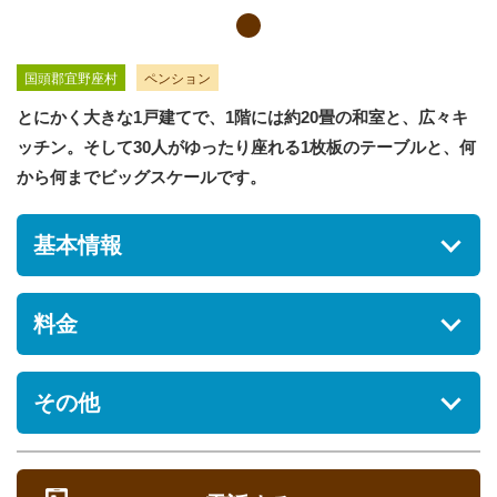
国頭郡宜野座村
ペンション
とにかく大きな1戸建てで、1階には約20畳の和室と、広々キ
ッチン。そして30人がゆったり座れる1枚板のテーブルと、何
から何までビッグスケールです。
基本情報
住所
料金
沖縄県国頭郡宜野座村宜野座1480
駐車場
※料金やサービス提供内容等の詳細については、施設へお問い
その他
[あり] 無料
合せください。
部屋タ
定
シーズン
オンシーズ
オフシーズ
食
営業時間
ペット
イプ
員
期間
ン料金
ン料金
事
定休日