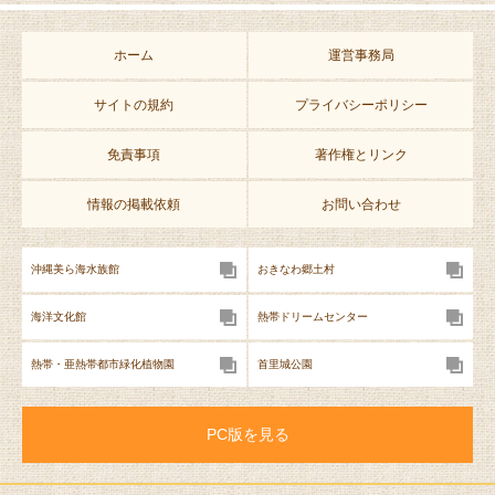
ホーム
運営事務局
サイトの規約
プライバシーポリシー
免責事項
著作権とリンク
情報の掲載依頼
お問い合わせ
沖縄美ら海水族館
おきなわ郷土村
海洋文化館
熱帯ドリームセンター
熱帯・亜熱帯都市緑化植物園
首里城公園
PC版を見る