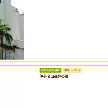
島尻郡伊是名村
散策ポイント
伊是名山森林公園