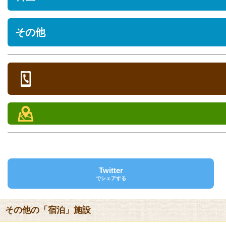
沖縄県国頭郡本部町山川1456
駐車場
年度や時期によって価格が変動
その他
[あり] 無料
土曜日、休前日は525円アップ
営業時間
※料金やサービス提供内容等の詳細については、施設へお問い合せ
ペット
定休日
部屋タイプ
定員
シーズン期間
オンシーズン料金
オフシー
チェックイン/アウト
電話
チェックイン 15:00 チェックアウト 11:00
/ 人
/ 人
0980-51-7488
館内設備
FAX
レストラン、ティーラウンジ、宴会場、会議室、大浴場、売店、自
0980-48-3312
グコール、宅配便、喫煙所
クレジットカード
部屋設備
[対応]VISA、JCB、マスター、ダイナース、DC、UC、AMEX、
テレビ、衛星放送、有線、電話、お茶セット、冷蔵庫、ドライヤー
Twitter
でシェアする
バリアフリー
アメニティ
[対応]車椅子可、貸出用車椅子、バリアフリー用トイレ
ボディーソープ、シャンプー、リンス、ハミガキセット、カミソリ
その他の「宿泊」施設
送迎サービス
貸し出し