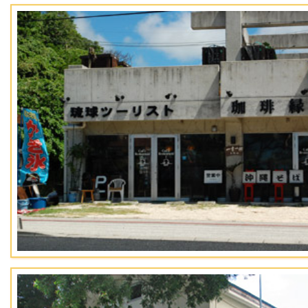
[なし]
キッチンセット
URL
キャンセル料金
ホテルマハイナ・ウェルネスリゾートオキナワ
あり
当日 100%
前日 50%