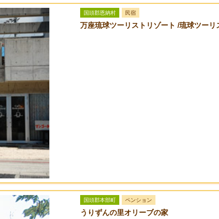
国頭郡恩納村
民宿
万座琉球ツーリストリゾート /琉球ツーリ
国頭郡本部町
ペンション
うりずんの里オリーブの家