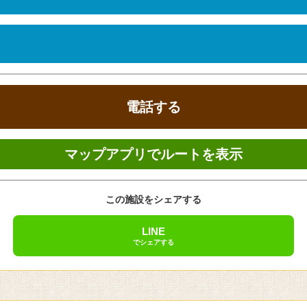
ください。
ズン料金
食事
電話する
マップアプリでルートを表示
動販売機、コインランドリー（有料）、プール（通年）、屋外プール、
この施設をシェアする
NICOS、オークス、セゾン、銀聯（ユニオンペイ）
、電気スタンド、個別空調、ベビーベッド（有料）、ミニキッチン（一
LINE
でシェアする
、タオル、バスタオル、浴衣、スリッパ