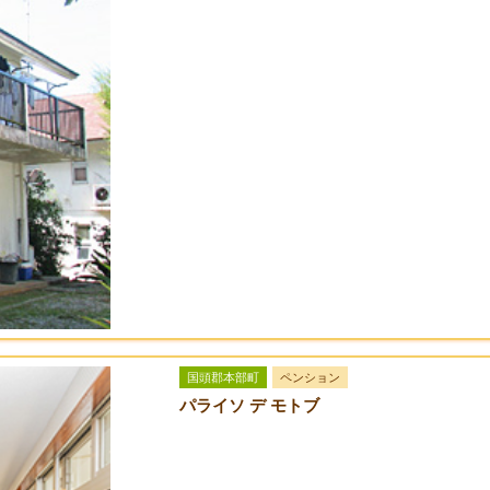
国頭郡本部町
ペンション
パライソ デ モトブ