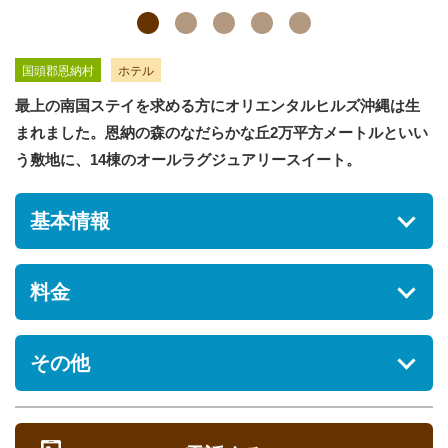
国頭郡恩納村
ホテル
最上の南国ステイを求める方にオリエンタルヒルズ沖縄は生
まれました。恩納の森のなだらかな丘2万平方メートルといい
う敷地に、14棟のオールラグジュアリースイート。
基本情報
住所
料金
沖縄県国頭郡恩納村瀬良垣79-1
駐車場
※料金やサービス提供内容等の詳細については、施設へお問い
その他
[あり] 無料
合せください。
シ
営業時間
ペット
ー
定休日
定
ズ
オンシーズ
オフシーズ
不可