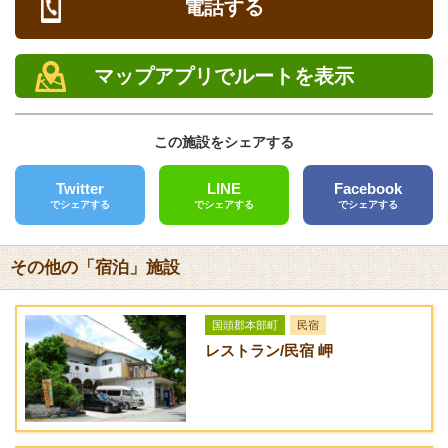
部屋タイプ
食事
電話する
員
ン
ン料金
ン料金
電話
期
チェックイン/アウト
間
098-966-1611
チェックイン 14:00 チェックアウト 11:00
マップアプリでルートを表示
FAX
1ベットルー
2
78,750円 /
78,750円 /
2食付
館内設備
ムタイプ
名
人
人
（夕
098－966－1622
エステ、サウナ、ジム、ライブラリー、レストラン、BAR
（1名でご利
食・
この施設をシェアする
用の場合は1
朝
クレジットカード
部屋設備
05,000円）
食）
[対応]VISA、JCB、 American Express、UC、DC、NICOS、
プライベートプール、ジャグジーバス
Twitter
LINE
Facebook
でシェアする
でシェアする
でシェアする
UFJ Card
2ベットルー
4
3名 73,500
3名 73,500
2食付
キャンセル料金
ムタイプ
名
円/人 4名 6
円/人 4名 6
（夕
バリアフリー
あり
8,250円 /
8,250円 /
食・
その他の「宿泊」施設
[未対応]
当日 100%
人
人
朝
食）
前日 20%
送迎サービス
その他 前日～3日前 20%
国頭郡本部町
民宿
[あり]あり（那覇空港～ホテル間） 完全予約制
レストラン/民宿 岬
備考
URL
施設のご利用は16歳以上となります。
オリエンタルヒルズ沖縄