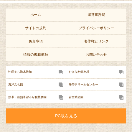
ホーム
運営事務局
サイトの規約
プライバシーポリシー
免責事項
著作権とリンク
情報の掲載依頼
お問い合わせ
沖縄美ら海水族館
おきなわ郷土村
海洋文化館
熱帯ドリームセンター
熱帯・亜熱帯都市緑化植物園
首里城公園
PC版を見る