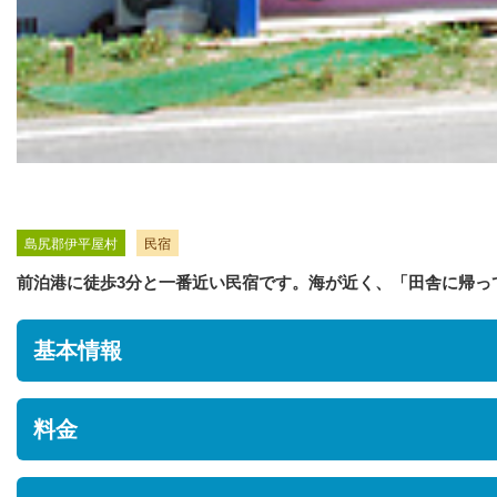
島尻郡伊平屋村
民宿
前泊港に徒歩3分と一番近い民宿です。海が近く、「田舎に帰っ
基本情報
住所
料金
沖縄県島尻郡伊平屋村前泊455
駐車場
※料金やサービス提供内容等の詳細については、施設へお問い合せ