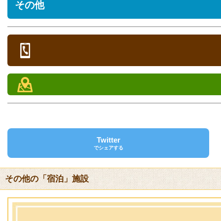
その他
[あり] 無料
部屋タイプ
定員
シーズン期間
オンシーズン料金
オフシー
営業時間
大人料金
5,000円 / 人
5,000円 
詳細
定休日
お部屋は和室が12室、洋室が2室、大部屋が2室あります。和室・
子供料金
4,000円 / 人
4,000円 
電話
ペット
6歳児まで
/ 人
/ 人
0980-46-2123
チェックイン/アウト
FAX
チェックイン 特になし（船の時間に合わせます） チェックアウト 10
0980-46-2030
キャンセル料金
クレジットカード
あり
[未対応]
その他 2日前までにご連絡ください。
Twitter
でシェアする
バリアフリー
[未対応]
その他の「宿泊」施設
送迎サービス
[なし]
URL