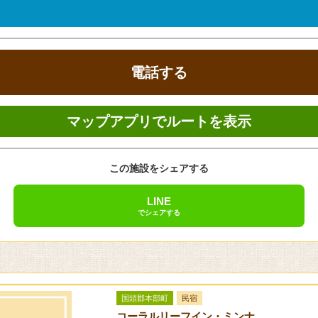
ズン料金
食事
/ 人
2食付き
洋室は2〜3名様の宿泊が可能で、大部屋は6名様まで入室可能です。
電話する
/ 人
2食付き
部屋代無料で食事代として1食500円
マップアプリでルートを表示
:00
この施設をシェアする
LINE
でシェアする
国頭郡本部町
民宿
コーラルリーフイン・ミンナ