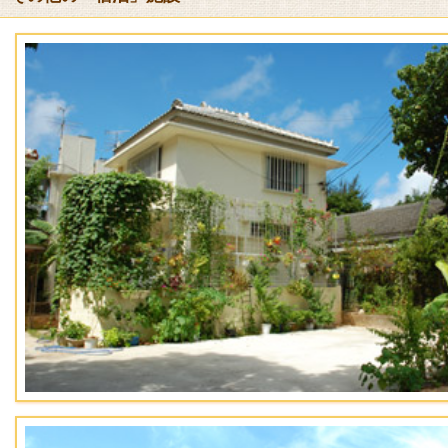
歯ブラシ、ヘアブラシ、ヘアバンド、コットンセット、レザー、シ
送迎サービス
[なし]
貸し出し
アイロン(台)、ズボンプレッサー、空気清浄機、ブルーレイプレ
URL
ランプ、将棋、オセロ、囲碁、UNO(台数限定 フロントへお申し付
オリオンホテル モトブ リゾート＆スパ
キャンセル料金
あり
不泊 100%
当日 100%
前日 50%