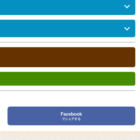
インランドリー（有料）、エステサロン、屋内プール（通年）、屋
Facebook
でシェアする