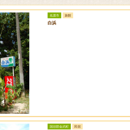
ェービングフォーム、タオル、ボディソープ、シャンプー、リンス、パ
名護市
旅館
ーヤー、ベビーベッド、ベッドガード、子ども用踏み台、子ども用便座、
白浜
け下さい)
国頭郡金武町
民宿