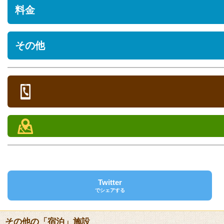
住所
料金
沖縄県本部町備瀬148番地1
駐車場
料金や宿泊プランについてはホテルへお問い合わせください。
その他
[あり] 有料 200台
部屋タイプ
定員
シーズン期間
オンシーズン料金
オフシー
営業時間
/ 人
/ 人
ペット
定休日
条件付き盲導犬は受入可
電話
チェックイン/アウト
0980-51-7300
チェックイン 15:00 チェックアウト 11:00
FAX
館内設備
0980-51-7307
レストラン、クラブラウンジ、バー、居酒屋、宴会場、結婚式場、
外プール、クリーニングサービス、パソコン利用可、ファックス送
クレジットカード
[対応]VISA、MASTER、JCB、AMEX、DINERS、DC、OCS、中国
部屋設備
Twitter
でシェアする
テレビ、冷蔵庫、クローゼット、テーブル、トイレ(ウォシュレッ
バリアフリー
[対応]車椅子可、貸出用車椅子、バリアフリー用トイレ、バリアフ
アメニティ
その他の「宿泊」施設