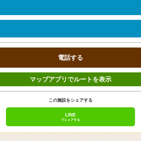
ズン料金
食事
電話する
マップアプリでルートを表示
温泉大浴場、サウナ、禁煙ルーム、喫煙ブース、売店、自動販売機、コ
この施設をシェアする
信可、モーニングコール、宅配便
銀聯、DISCOVER、JAL CARD特約店
LINE
でシェアする
ト付）、ドライヤー、ポット、コーヒーメーカー
リールーム