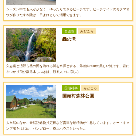
シーズン中でも人が少なく、ゆったりできるビーチです。ビーチサイドのモクマオ
ウが作りだす木陰は、日よけとして活用できます。...
名護市
みどころ
轟の滝
久志岳と辺野古岳の間を流れる川を水源とする、落差約30mの美しい滝です。岩に
ぶつかり飛び散る水しぶきは、観る人々に涼しさ...
国頭村字
みどころ
国頭村森林公園
大自然のなか、天然記念物指定種など貴重な動植物が生息しています。オートキャ
ンプ場をはじめ、バンガロー、樹上ハウスといった...