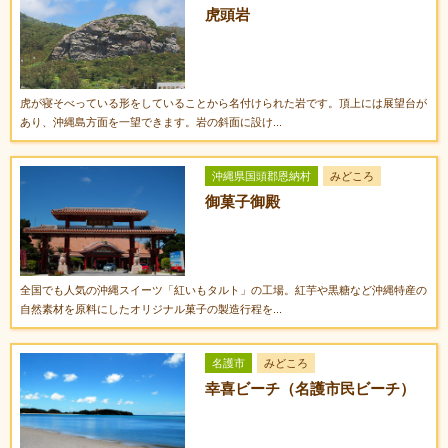
虎頭岩
虎が寝そべっている形をしていることから名付けられた岩です。頂上には展望台が
あり、沖縄島方面を一望できます。岩の斜面に設け...
沖縄県国頭郡恩納村
みどころ
御菓子御殿
全国でも人気の沖縄スイーツ「紅いもタルト」の工場。紅芋や黒糖など沖縄特産の
自然素材を原料にしたオリジナル菓子の製造行程を...
名護市
みどころ
幸喜ビーチ（名護市民ビーチ）