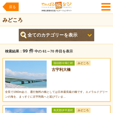
戻る
MENU
みどころ
99 件
検索結果：
中の 61～70 件目を表示
国頭郡今帰仁村
みどころ
古宇利大橋
全長で1960mあり、通行無料の橋としては日本最長級の橋です。エメラルドグリー
ンの海を、まっすぐに古宇利島へと延びていま...
島尻郡伊平屋村
みどころ