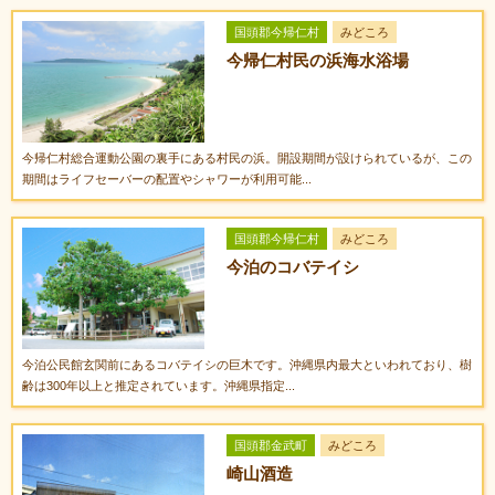
国頭郡今帰仁村
みどころ
今帰仁村民の浜海水浴場
今帰仁村総合運動公園の裏手にある村民の浜。開設期間が設けられているが、この
期間はライフセーバーの配置やシャワーが利用可能...
国頭郡今帰仁村
みどころ
今泊のコバテイシ
今泊公民館玄関前にあるコバテイシの巨木です。沖縄県内最大といわれており、樹
齢は300年以上と推定されています。沖縄県指定...
国頭郡金武町
みどころ
崎山酒造