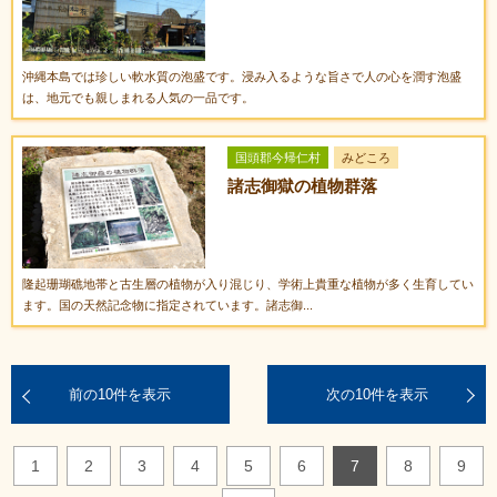
沖縄本島では珍しい軟水質の泡盛です。浸み入るような旨さで人の心を潤す泡盛
は、地元でも親しまれる人気の一品です。
国頭郡今帰仁村
みどころ
諸志御獄の植物群落
隆起珊瑚礁地帯と古生層の植物が入り混じり、学術上貴重な植物が多く生育してい
ます。国の天然記念物に指定されています。諸志御...
前の10件を表示
次の10件を表示
1
2
3
4
5
6
7
8
9