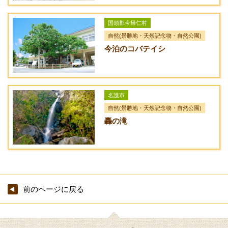
の三叉路を左折して国道505号線に入り、海沿いを今帰仁方面
へ。天底の三叉路をワルミ大橋方面へ右折し、県道248号線に
国頭郡今帰仁村
入る。500m程先を左折して上運天へ向かう。県道72号線に出
自然(景勝地・天然記念物・自然公園)
たら右折して直進すると突き当たりに運天港ターミナルがあ
今泊のコバテイシ
る。運天港からフェリーニューいぜなに乗船し仲田港へ行く。
仲田港を出て右に進み県道177号線に入り130m程先の左手にあ
る。
名護市
自然(景勝地・天然記念物・自然公園)
轟の滝
前のページに戻る