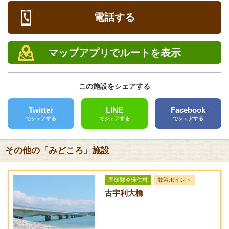
定休日
[ なし ]
電話する
電話
キャンプ
0980-45-2666
[ なし ]
マップアプリでルートを表示
FAX
バーベキュー
[ なし ]
クレジットカード
この施設をシェアする
[未対応]
Twitter
LINE
Facebook
バリアフリー
でシェアする
でシェアする
でシェアする
[未対応]
送迎サービス
その他の「みどころ」施設
[なし]
URL
国頭郡今帰仁村
散策ポイント
古宇利大橋
アクセス方法
沖縄自動車道・許田インターから58号線へ入り、辺戸岬方面へ
北上。伊差川（西）交差点を左折し、県道71号線に入る。呉我