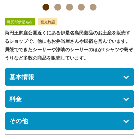
島尻郡伊是名村
観光施設
尚円王御庭公園近くにある伊是名島民芸品のお土産を販売す
るショップで、他にもお弁当屋さんや民宿を営んでいます。
貝殻でできたシーサーや漆喰のシーサーのほかTシャツや島ぞ
うりなど多数の商品を販売しています。
基本情報
住所
料金
沖縄県島尻郡伊是名村諸見133
駐車場
その他
[なし] 無料
営業時間
レストラン