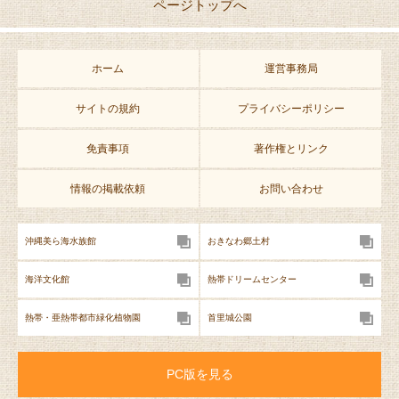
ページトップへ
ホーム
運営事務局
サイトの規約
プライバシーポリシー
免責事項
著作権とリンク
情報の掲載依頼
お問い合わせ
沖縄美ら海水族館
おきなわ郷土村
海洋文化館
熱帯ドリームセンター
熱帯・亜熱帯都市緑化植物園
首里城公園
PC版を見る