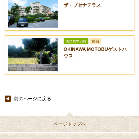
ザ・ブセナテラス
1
大人3,500円 中学
大人3,500円 中学
泊
生2,500円 小学生
生2,500円 小学生
素
2,000円 幼児1,000
2,000円 幼児1,000
泊
円 / 人
円 / 人
ま
り
国頭郡本部町
民宿
OKINAWA MOTOBUゲストハ
ウス
前のページに戻る
ページトップへ