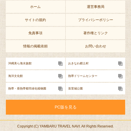
ホーム
運営事務局
サイトの規約
プライバシーポリシー
免責事項
著作権とリンク
情報の掲載依頼
お問い合わせ
沖縄美ら海水族館
おきなわ郷土村
海洋文化館
熱帯ドリームセンター
熱帯・亜熱帯都市緑化植物園
首里城公園
PC版を見る
Copyright (C) YAMBARU TRAVEL NAVI. All Rights Reserved.