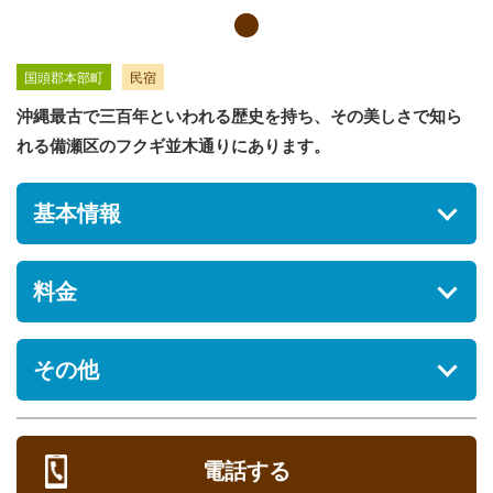
国頭郡本部町
民宿
沖縄最古で三百年といわれる歴史を持ち、その美しさで知ら
れる備瀬区のフクギ並木通りにあります。
基本情報
住所
料金
沖縄県国頭郡本部町備瀬567
駐車場
※料金やサービス提供内容等の詳細については、施設へお問い
その他
[あり] 無料
合せください。
シ
営業時間
部
ペット
ー
屋
定休日
定
ズ
食
タ
オンシーズン料金
オフシーズン料金
電話する
チェックイン/アウト
員
ン
事
イ