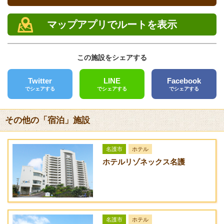
電話
期
チェックイン 15:00~19:00 チェックアウト 10:00
プ
間
0980-48-3253
部屋設備
マップアプリでルートを表示
FAX
1
大人5,000円 中学
大人5,000円 中学
テレビ・クーラー
泊
生4,000円 小学生
生4,000円 小学生
0980-48-3951
2
3,000円 幼児2,000
3,000円 幼児2,000
この施設をシェアする
食
円 / 人
円 / 人
クレジットカード
付
[未対応]
Twitter
LINE
Facebook
でシェアする
でシェアする
でシェアする
1
大人4,500円 中学
大人4,500円 中学
バリアフリー
泊
生3,500円 小学生
生3,500円 小学生
[未対応]
夕
2,600円 幼児1,600
2,600円 幼児1,600
その他の「宿泊」施設
食
円 / 人
円 / 人
送迎サービス
付
[なし]
き
名護市
ホテル
URL
ホテルリゾネックス名護
1
大人4,000円 中学
大人4,000円 中学
レストラン/民宿 岬
泊
生3,000円 小学生
生3,000円 小学生
朝
2,400円 幼児1,400
2,400円 幼児1,400
食
円 / 人
円 / 人
付
き
名護市
ホテル