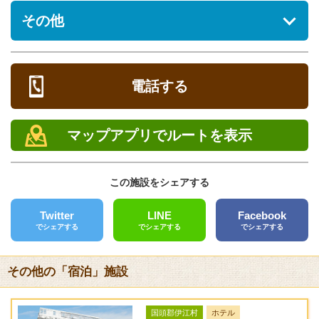
駐車場
※日程変更についても、キャンセル料を適用いたします。
その他
[あり] 無料 1台
※ご予約時に既にキャンセル料発生日(ご利用日の30日前)を過
ぎている場合には、ご予約受付後よりキャンセル料が発生致し
営業時間
ます。
ペット
定休日
不可
電話する
※料金やサービス提供内容等の詳細については、施設へお問い
電話
チェックイン/アウト
合せください。
0800-805-7197
チェックイン 16:00 チェックアウト 11:00
マップアプリでルートを表示
シ
FAX
館内設備
ー
オン
オフ
部屋
定
ズ
シー
シー
テレビ、ブルーレイプレーヤー、炊飯器、電子レンジ、オーブ
タイ
食事
クレジットカード
員
ン
ズン
ズン
この施設をシェアする
ントースター、ケトル、冷蔵庫、掃除機、ドライヤー、洗濯
プ
[対応]VISA、Master、JCB
期
料金
料金
機、衣類乾燥機、無線LAN。
間
Twitter
LINE
Facebook
バリアフリー
調理器具・食器類完備 ※調味料・食材などはありません。
でシェアする
でシェアする
でシェアする
一戸
１
32,40
27,00
なし
[未対応]
アメニティ
建
棟
0～ /
0～ /
徒歩２分の「北山食
送迎サービス
て
あ
棟
棟
堂」にて事前予約で朝
シャンプー、コンディショナー、ボディソープ、フェイスタオ
その他の「宿泊」施設
全10
た
食がとれます。
[なし]
ル、バスタオル、歯ブラシ、カミソリ、綿棒＆コットン
棟
り4
※寝間着はありません。
名
URL
国頭郡伊江村
ホテル