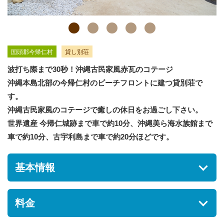
国頭郡今帰仁村
貸し別荘
波打ち際まで30秒！沖縄古民家風赤瓦のコテージ
沖縄本島北部の今帰仁村のビーチフロントに建つ貸別荘で
す。
沖縄古民家風のコテージで癒しの休日をお過ごし下さい。
世界遺産 今帰仁城跡まで車で約10分、沖縄美ら海水族館まで
車で約10分、古宇利島まで車で約20分ほどです。
基本情報
住所
料金
沖縄県国頭郡今帰仁村今泊3543