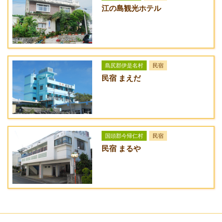
たびの邸宅 HOMANN CONCEPT 沖縄今帰仁
江の島観光ホテル
【連泊時のリネン・アメニティ類のご用意について】
※タオルのご用意は日数に関わらずお一人様につきフェイスタ
オル×1、バスタオル×1となります。
※追加のタオルをご希望の場合は予めご予約フォームのオプシ
ョンからお申し込み下さい。
島尻郡伊是名村
民宿
※歯ブラシなどアメニティのご用意は日数にかかわらずお一人
民宿 まえだ
様につき1セットとなります。
※5泊までは交換シーツのご用意はございません。
※6泊以上ご滞在の場合は交換用のシーツをご用意しますの
で、ご自身で交換してください。
国頭郡今帰仁村
民宿
キャンセル料金
民宿 まるや
あり
不泊 100％
その他 ご利用開始日の30日前 10％
ご利用開始日の20日前 20％
ご利用開始日の10日前 30％
ご利用開始日の3日前～当日 100％