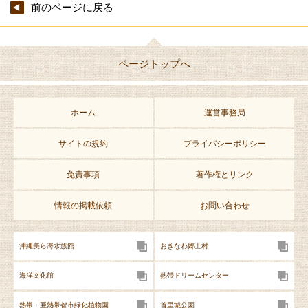
前のページに戻る
備考
［主な禁止事項］
・ご予約人数以外の方の入室（時間の長短は考慮しません）
ページトップへ
・敷地内での花火
・室内での喫煙、火の使用、お香を焚くこと
・室内での焼き肉など臭いの残りやすい料理
ホーム
運営事務局
・未成年者のみでのご利用
・近隣住民や他のお客様の迷惑となる行為全般
サイトの規約
プライバシーポリシー
免責事項
著作権とリンク
情報の掲載依頼
お問い合わせ
沖縄美ら海水族館
おきなわ郷土村
海洋文化館
熱帯ドリームセンター
熱帯・亜熱帯都市緑化植物園
首里城公園