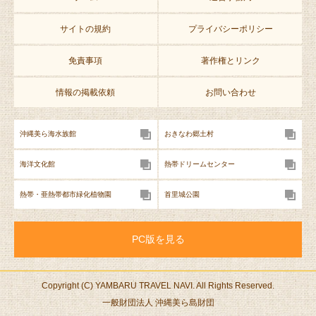
サイトの規約
プライバシーポリシー
免責事項
著作権とリンク
情報の掲載依頼
お問い合わせ
沖縄美ら海水族館
おきなわ郷土村
海洋文化館
熱帯ドリームセンター
熱帯・亜熱帯都市緑化植物園
首里城公園
PC版を見る
Copyright (C) YAMBARU TRAVEL NAVI. All Rights Reserved.
一般財団法人 沖縄美ら島財団