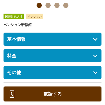
国頭郡恩納村
ペンション
ペンション研修館
基本情報
住所
料金
沖縄県国頭郡恩納村名嘉真2288-3632F事務所
駐車場
※料金やサービス提供内容等の詳細については、施設へお問い
その他
[あり] 無料
合せください。
部屋タ
定
シーズン
オンシーズ
オフシーズ
食
営業時間
ペット
イプ
員
期間
ン料金
ン料金
事
0:00～24:00
電話する
チェックイン/アウト
5
25,000円 /
15,000円 /
定休日
名
棟
棟
チェックイン 15:00 チェックアウト 11:00
[年中無休]