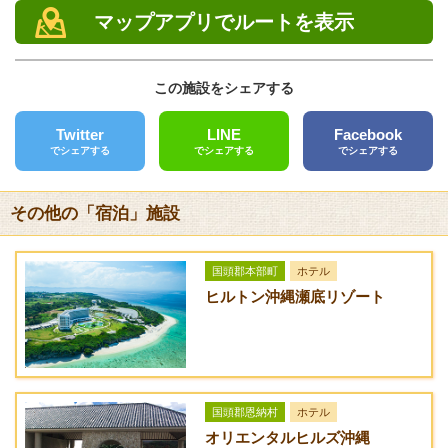
館内設備
マップアプリでルートを表示
10
35,000円 /
25,000円 /
電話
名
棟
棟
冷暖完備、調理器具、食器一式、BBQ機材、鍋物セット、調味
098-967-8661
料
15
45,000円 /
40,000円 /
この施設をシェアする
FAX
名
棟
棟
部屋設備
098-967-8661
テレビ、ビデオ、冷蔵庫、シャンプー、リンス、ボディソー
Twitter
LINE
Facebook
20
66,000円 /
60,000円 /
クレジットカード
でシェアする
でシェアする
でシェアする
プ・石鹸
名
棟
棟
[未対応]
アメニティ
その他の「宿泊」施設
バリアフリー
バスタオル、歯ブラシセット、フェイスタオル
[未対応]
国頭郡本部町
ホテル
送迎サービス
ヒルトン沖縄瀬底リゾート
[なし]
URL
ペンション研修館
国頭郡恩納村
ホテル
オリエンタルヒルズ沖縄