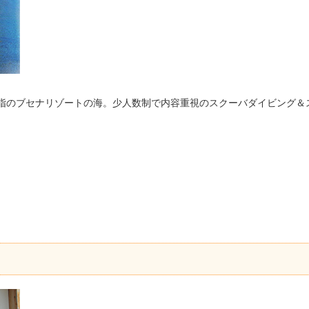
屈指のブセナリゾートの海。少人数制で内容重視のスクーバダイビング＆