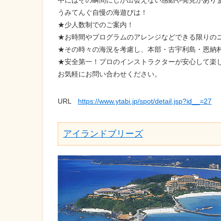
中にはその瞬間にしか出会えない感動や発見があり
うみてんぐ自慢の海遊びは！
★少人数制でのご案内！
★お時間やプログラムのアレンジなどできる限りの
★その時々の海況を考慮し、本部・古宇利島・恩納
★安全第一！プロのインストラクターが安心して楽
お気軽にお問い合わせください。
URL
https://www.ytabi.jp/spot/detail.jsp?id__=27
アイランドブリーズ