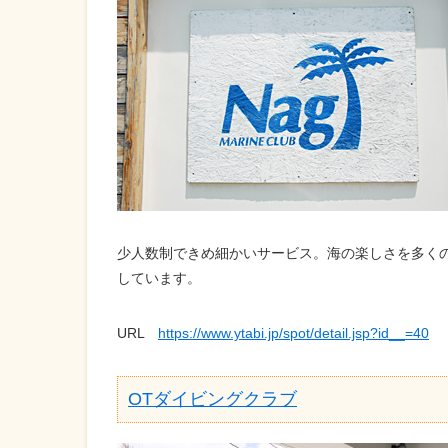
少人数制できめ細かいサービス。海の楽しさを多く
しています。
URL
https://www.ytabi.jp/spot/detail.jsp?id__=40
OTダイビングクラブ