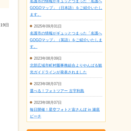
名護市の情報がギュッとつまった「名護へ
GOGOマップ」（日本語）をご紹介いたし
ます。
19日
2025年09月01日
名護市の情報がギュッとつまった「名護へ
GOGOマップ」（英語）をご紹介いたしま
す。
2023年08月09日
北部広域市町村圏事務組合よりやんばる観
光ガイドラインが発表されました
2023年08月07日
選べる！フォトツアー 古宇利島
2023年08月07日
毎日開催！星空フォトと宙さんぽ in 瀬底
ビーチ