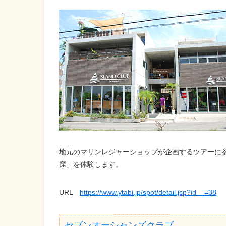
地元のマリンレジャーショップが企画するツアーに
窟」を体験します。
URL
https://www.ytabi.jp/spot/detail.jsp?id__=38
セブンオーシャンズクラブ