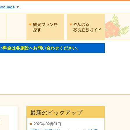
Language
▼
交通
観光プランを探す
やんばるお役
い料金は各施設へお問い合わせください。
最新のピックアップ
！
2025年09月01日