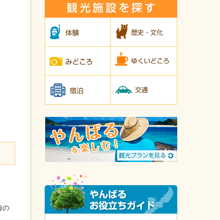
観光施設を探
体験
歴史・文化
みどころ
ゆくいどころ
宿泊
交通
やんばる旅な
やんばるお役
海の