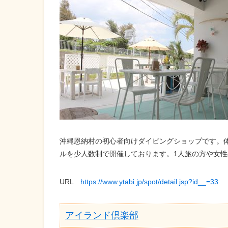
沖縄恩納村の初心者向けダイビングショップです。
ルを少人数制で開催しております。1人旅の方や女
URL
https://www.ytabi.jp/spot/detail.jsp?id__=33
アイランド倶楽部