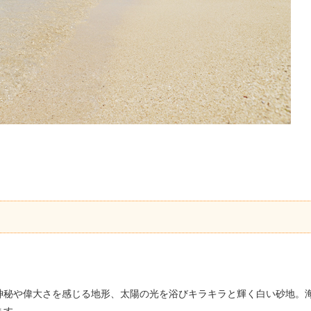
神秘や偉大さを感じる地形、太陽の光を浴びキラキラと輝く白い砂地。