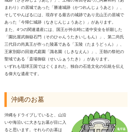
城跡（ざきみじょうあと）」、王権の奪回を図った阿麻和利（あ
まわり）の居城であった「勝連城跡（かつれんじょうあと）」、
そしてやんばるには、現存する最古の城跡であり北山王の居城で
あった「今帰仁城跡（なきじんじょうあと）」があります。
また、4つの関連遺産には、国王が外出時に道中安全を祈願した
「園比屋武御嶽石門（そのひゃんうたきいしもん）」、第二尚氏
三代目の尚真王が作った陵墓である「玉陵（たまうどぅん）」、
王家別邸の回遊式庭園「識名園（しきなえん）」、王朝の祭祀の
聖域である「斎場御嶽（せいふぁうたき）」があります。
いずれも琉球王国ではぐくまれた、独自の石造文化の伝統を伝え
る偉大な遺産です。
沖縄のお墓
沖縄をドライブしていると、山沿
いや海沿いに大きなお墓が目に入
ると思います。それらのお墓は