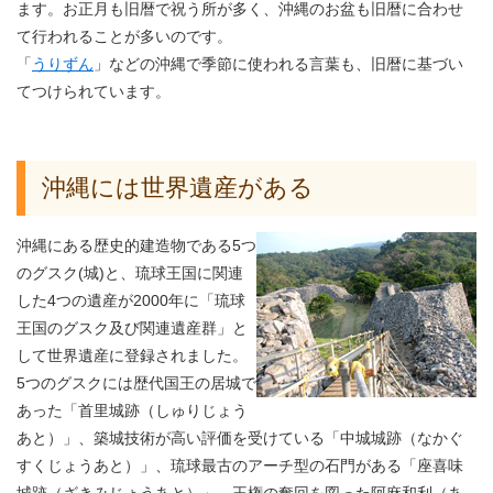
ます。お正月も旧暦で祝う所が多く、沖縄のお盆も旧暦に合わせ
て行われることが多いのです。
「
うりずん
」などの沖縄で季節に使われる言葉も、旧暦に基づい
てつけられています。
沖縄には世界遺産がある
沖縄にある歴史的建造物である5つ
のグスク(城)と、琉球王国に関連
した4つの遺産が2000年に「琉球
王国のグスク及び関連遺産群」と
して世界遺産に登録されました。
5つのグスクには歴代国王の居城で
あった「首里城跡（しゅりじょう
あと）」、築城技術が高い評価を受けている「中城城跡（なかぐ
すくじょうあと）」、琉球最古のアーチ型の石門がある「座喜味