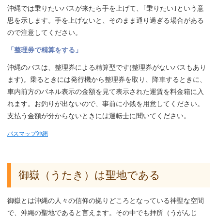
沖縄では乗りたいバスが来たら手を上げて、｢乗りたい｣という意
思を示します。手を上げないと、そのまま通り過ぎる場合がある
ので注意してください。
「整理券で精算をする」
沖縄のバスは、整理券による精算型です(整理券がないバスもあり
ます)。乗るときには発行機から整理券を取り、降車するときに、
車内前方のパネル表示の金額を見て表示された運賃を料金箱に入
れます。お釣りが出ないので、事前に小銭を用意してください。
支払う金額が分からないときには運転士に聞いてください。
バスマップ沖縄
御嶽（うたき）は聖地である
御嶽とは沖縄の人々の信仰の拠りどころとなっている神聖な空間
で、沖縄の聖地であると言えます。その中でも拝所（うがんじ