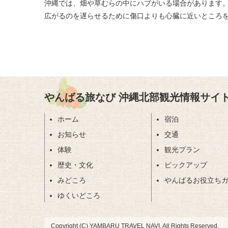
沖縄では、畑や草むらの中にハブがいる場合があります
広がるのを遅らせるために傷口よりも心臓に近いところ
やんばる旅なび 沖縄北部観光情報サイ
ホーム
宿泊
お知らせ
交通
体験
観光プラン
歴史・文化
ピックアップ
みどころ
やんばるお役立ち
ゆくいどころ
Copyright (C) YAMBARU TRAVEL NAVI. All Rights Reserved.