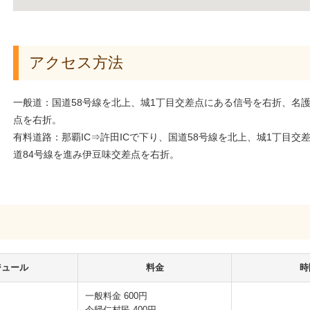
アクセス方法
一般道：国道58号線を北上、城1丁目交差点にある信号を右折、名
点を右折。
有料道路：那覇IC⇒許田ICで下り、国道58号線を北上、城1丁目
道84号線を進み伊豆味交差点を右折。
ジュール
料金
時
一般料金 600円
今帰仁村民 400円