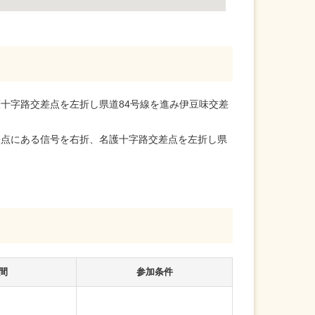
護十字路交差点を左折し県道84号線を進み伊豆味交差
交差点にある信号を右折、名護十字路交差点を左折し県
間
参加条件