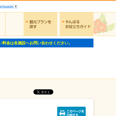
Language
▼
交通
観光プランを探す
やんばるお役
い料金は各施設へお問い合わせください。