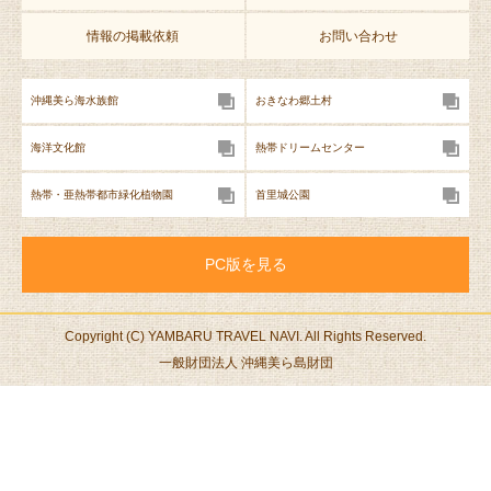
人
1,
情報の掲載依頼
お問い合わせ
5
0
0
沖縄美ら海水族館
おきなわ郷土村
円
幼
海洋文化館
熱帯ドリームセンター
児
5
熱帯・亜熱帯都市緑化植物園
首里城公園
0
0
円
PC版を見る
やんばるの森ト
大
約
10歳以上
レッキング
人
4
8,
時
Copyright (C) YAMBARU TRAVEL NAVI. All Rights Reserved.
0
間
一般財団法人 沖縄美ら島財団
0
0
円
小
人
6,