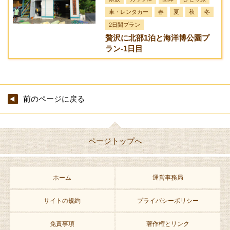
シーカヤック)
1
時
車・レンタカー
春
夏
秋
冬
0,
間
0
2日間プラン
0
贅沢に北部1泊と海洋博公園プ
0
ラン-1日目
円
小
人
7,
0
前のページに戻る
0
0
円
ページトップへ
マングローブト
大
約
干潮時のみ
レッキング
人
1
2,
時
ホーム
運営事務局
0
間
0
0
サイトの規約
プライバシーポリシー
円
小
免責事項
著作権とリンク