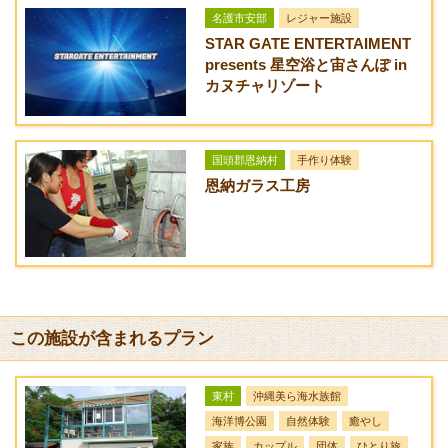
アクセス方法
ーブカヌー
5,
時
名護市安部
レジャー施設
一般道：国道58号線を北上、世冨慶交差点を右折、二見（北）
0
間
STAR GATE ENTERTAIMENT
0
交差点を左折。
presents 星空浴と宙さんぽ in
0
カヌチャリゾート
有料道路：那覇IC⇒宜野座ICで下り、国道329号線を北上、二
円
見（北）交差点を右折。
小
人
4,
国頭郡恩納村
手作り体験
0
恩納ガラス工房
0
0
円
幼
児
2,
0
0
この施設が含まれるプラン
0
円
東村
沖縄美ら海水族館
マングローブ＆
大
約
10歳以上
海洋博公園
自然体験
癒やし
太平洋(リバー＆
人
5
家族
カップル
団体
ひとり旅