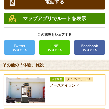
ローブカヌー体
電話する
人
3
満潮時のみ
定休日
子と飲み物
験
6,
時
元旦のみ
5
間
あると便利なもの
0
マップアプリでルートを表示
電話
0
防水タイプのカメラ
円
0980-43-2571
設備
子
この施設をシェアする
FAX
供
シャワー、更衣室、トイレ
4,
0980-43-2585
5
注意事項
Twitter
LINE
Facebook
0
クレジットカード
でシェアする
でシェアする
でシェアする
キャンセル：前日：ツアー料金の90％ 当日：ツアー料金
0
[未対応]
100％
円
幼
その他の「体験」施設
バリアフリー
備考
児
[未対応]
・小人は小学生になります。
2,
・カヌーツアーは満潮時でないと行えません、またそのほかの
5
伊平屋村
ダイビングサービス
送迎サービス
0
コースも予約状況によってご案内できない場合がありますので
ノースアイランド
[なし]
0
事前にお問い合わせください。
円
URL
やんばる自然塾
プチコース 慶
大
約
3歳以上
佐次川マングロ
人
2