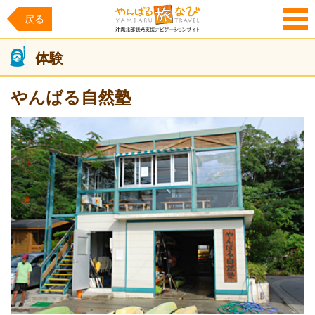
戻る
MENU
体験
やんばる自然塾