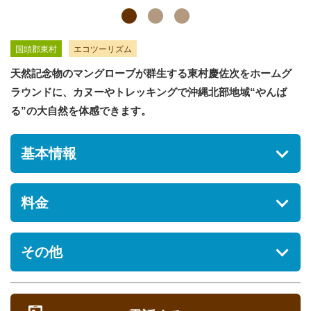
国頭郡東村
エコツーリズム
天然記念物のマングローブが群生する東村慶佐次をホームグ
ラウンドに、カヌーやトレッキングで沖縄北部地域“やんば
る”の大自然を体感できます。
基本情報
住所
料金
沖縄県国頭郡東村慶佐次82
駐車場
スケ
その他
料
時
[あり] 無料
プログラム名
ジュ
参加条件
金
間
ール
営業時間
必ず必要なもの
8:30～18:00
慶佐次川マング
大
約
5歳以上
着替えと、濡れてもいい靴（ビーチサンダルなど）、夏場は帽