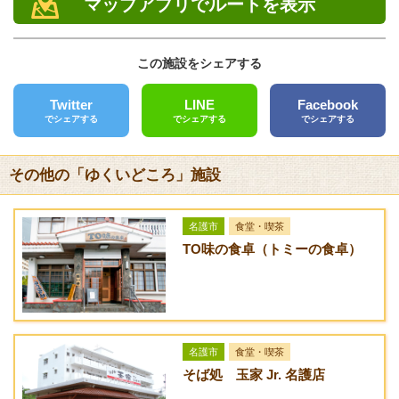
ギフトセット 750円～2,300円
マップアプリでルートを表示
定休日
日曜日、祝日
・詳しくは
こちら
をご覧ください。
この施設をシェアする
電話
0980-52-5003
メニュー
Twitter
LINE
Facebook
でシェアする
でシェアする
でシェアする
FAX
メニュー
料金
クレジットカード
その他の「ゆくいどころ」施設
[未対応]
HOTコーヒー（どの
200円
豆でも）
バリアフリー
名護市
食堂・喫茶
苦味アイスコーヒー
230円
[対応]設備等はございませんが、できる限り対応させていただ
TO味の食卓（トミーの食卓）
きます。お気軽にお問い合わせください。
酸味アイスコーヒー
230円
送迎サービス
アイスカフェオレ
250円
[なし]
コーヒーフロート
280円
URL
名護市
食堂・喫茶
そば処 玉家 Jr. 名護店
DONABE-COFFEE
クリームソーダ
280円