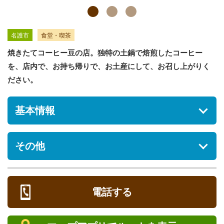
名護市
食堂・喫茶
焼きたてコーヒー豆の店。独特の土鍋で焙煎したコーヒー
を、店内で、お持ち帰りで、お土産にして、お召し上がりく
ださい。
基本情報
住所
その他
沖縄県名護市城1-22-2 1F
駐車場
おみやげ物
[あり] 無料 1台
各種コーヒー豆 390円～510円
電話する
ドリップバッグコーヒー 100円/1P
営業時間
ドリップバッグコーヒー 1,000円/11P
11:00～18:30