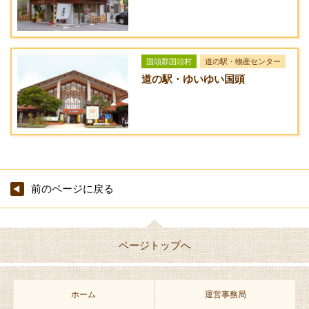
アクセス方法
シークヮサイダー
280円
沖縄自動車道許田インターから国道58号線に入り北上。5.5km
程先の城1丁目交差点を右折。1つめの信号機のある城十字路交
シークヮサイダーフ
350円
差点を左折。1つめの十字路を左折。44m先左手にある。
ロート
国頭郡国頭村
道の駅・物産センター
道の駅・ゆいゆい国頭
※TakeOutは+20円
※TakeOutは+20円（容器代）頂きま
（容器代）頂きま
す。
す。
※メニュー、及び料金は予告なく変更する場合があります。
・詳しくは
こちら
をご覧ください。
前のページに戻る
ページトップへ
ホーム
運営事務局