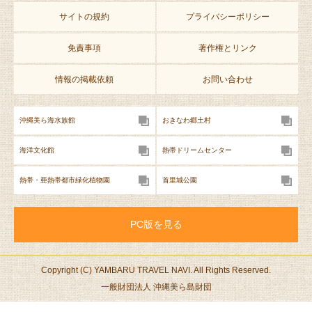
サイトの規約
プライバシーポリシー
免責事項
著作権とリンク
情報の掲載依頼
お問い合わせ
沖縄美ら海水族館
おきなわ郷土村
海洋文化館
熱帯ドリームセンター
熱帯・亜熱帯都市緑化植物園
首里城公園
PC版を見る
Copyright (C) YAMBARU TRAVEL NAVI. All Rights Reserved.
一般財団法人 沖縄美ら島財団