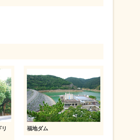
ギリ
福地ダム