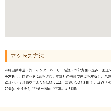
アクセス方法
沖縄自動車道・許田インターを下り、名護・本部方面へ進み、国道5
を左折し、国道449号線を進む。本部町の浦崎交差点を左折し、県道1
路線バス：那覇空港より[路線No.111 高速バス]を利用し、終点「
70番]に乗り換えて記念公園前で下車。約3時間