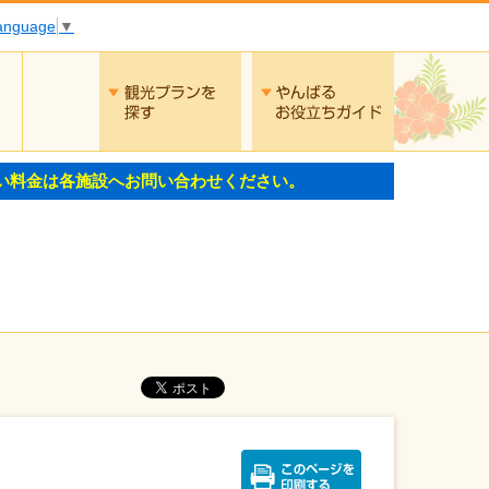
Language
▼
交通
観光プランを探す
やんばるお役
い料金は各施設へお問い合わせください。