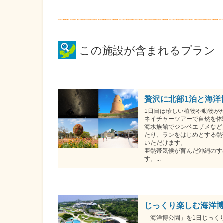
この施設が含まれるプラン
贅沢に北部1泊と海洋
1日目は珍しい植物や動物が
ネイチャーツアーで自然を体
海水族館でジンベエザメなど
たり、ランをはじめとする熱
いただけます。
亜熱帯気候が育んだ沖縄のす
す。...
じっくり楽しむ海洋博
「海洋博公園」を1日じっく