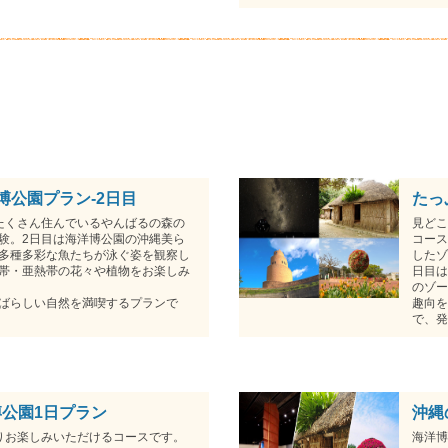
博公園プラン-2日目
たっ
たくさん住んでいるやんばるの森の
見どこ
験。2日目は海洋博公園の沖縄美ら
コース
多種多彩な魚たちが泳ぐ姿を観察し
したゾ
帯・亜熱帯の花々や植物をお楽しみ
日目は
のゾー
ばらしい自然を満喫するプランで
趣向を
で、発
公園1日プラン
沖縄
りお楽しみいただけるコースです。
海洋博