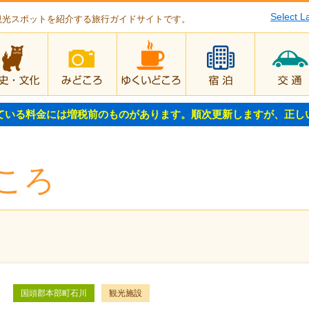
Select 
観光スポットを紹介する旅行ガイドサイトです。
歴史・文化
みどころ
ゆくいどころ
宿泊
ている料金には増税前のものがあります。順次更新しますが、正し
ころ
国頭郡本部町石川
観光施設