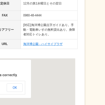
定休日
12月の第1水曜日とその翌日
FAX
0980-48-4444
[対応]海洋博公園点字ガイドあり。手
リアフリー
動・電動車いすの無料貸出あり。身障
者対応トイレあり。
URL
海洋博公園 - ハイサイプラザ
s correctly.
OK