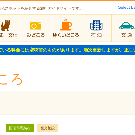
Select 
観光スポットを紹介する旅行ガイドサイトです。
歴史・文化
みどころ
ゆくいどころ
宿泊
ている料金には増税前のものがあります。順次更新しますが、正し
ころ
国頭郡恩納村
観光施設