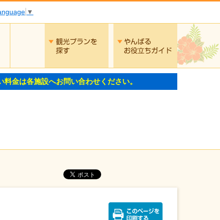
Language
▼
交通
観光プランを探す
やんばるお役
い料金は各施設へお問い合わせください。