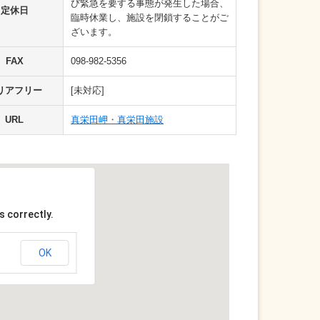
び緊急を要する事態が発生した場合、
定休日
臨時休業し、施設を閉鎖することがご
ざいます。
FAX
098-982-5356
リアフリー
[未対応]
URL
真栄田岬・真栄田施設
s correctly.
OK