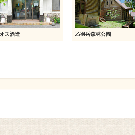
オス酒造
乙羽岳森林公園
ト