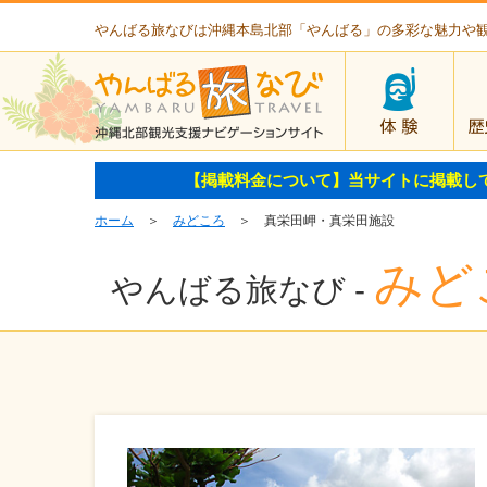
やんばる旅なびは沖縄本島北部「やんばる」の多彩な魅力や
体験
【掲載料金について】当サイトに掲載し
ホーム
＞
みどころ
＞ 真栄田岬・真栄田施設
みど
やんばる旅なび -