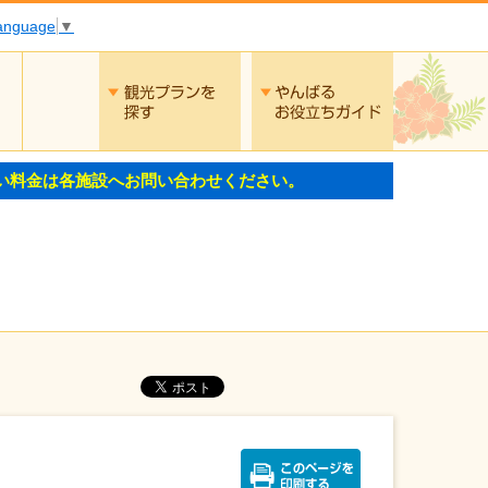
Language
▼
交通
観光プランを探す
やんばるお役
い料金は各施設へお問い合わせください。