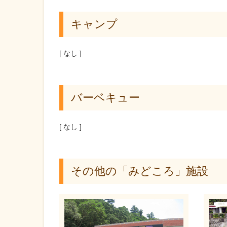
キャンプ
[ なし ]
バーベキュー
[ なし ]
その他の「みどころ」施設