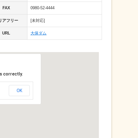
FAX
0980-52-4444
リアフリー
[未対応]
URL
大保ダム
s correctly.
OK