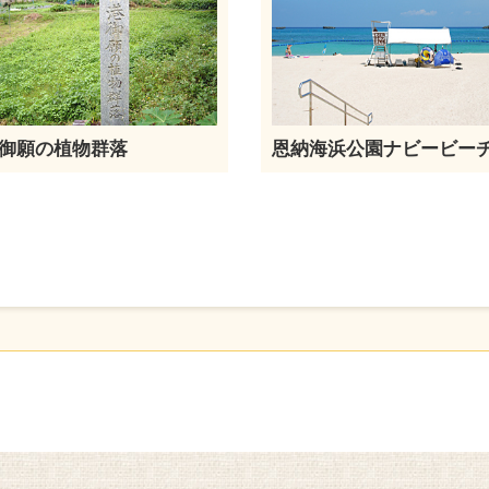
御願の植物群落
恩納海浜公園ナビービー