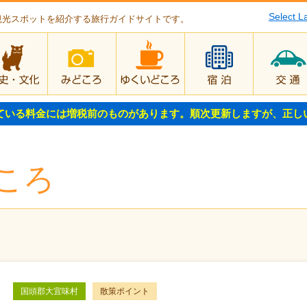
Select 
観光スポットを紹介する旅行ガイドサイトです。
歴史・文化
みどころ
ゆくいどころ
宿泊
ている料金には増税前のものがあります。順次更新しますが、正し
ころ
国頭郡大宜味村
散策ポイント