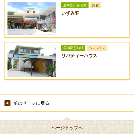
貸し出し
島尻郡伊是名村
旅館
アイロン
いずみ荘
備考
【周辺施設】沖縄美ら海水族館、古宇利島、今帰仁城跡、水納
島、ネオパーク、パイン園
国頭郡恩納村
ペンション
リバティーハウス
前のページに戻る
ページトップへ