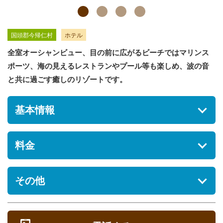
国頭郡今帰仁村
ホテル
全室オーシャンビュー、目の前に広がるビーチではマリンス
ポーツ、海の見えるレストランやプール等も楽しめ、波の音
と共に過ごす癒しのリゾートです。
基本情報
住所
料金
沖縄県国頭郡今帰仁村運天1069
駐車場
※料金やサービス提供内容等の詳細については、施設へお問い
その他
[あり] 無料
合せください。
部屋タ
定
シーズン
オンシーズ
オフシーズ
食
営業時間
ペット
イプ
員
期間
ン料金
ン料金
事
定休日