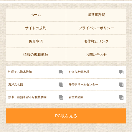
ホーム
運営事務局
サイトの規約
プライバシーポリシー
免責事項
著作権とリンク
情報の掲載依頼
お問い合わせ
沖縄美ら海水族館
おきなわ郷土村
海洋文化館
熱帯ドリームセンター
熱帯・亜熱帯都市緑化植物園
首里城公園
PC版を見る