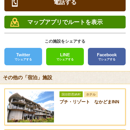
電話する
チェックイン/アウト
/ 人
/ 人
電話
チェックイン 15:00 チェックアウト 11:00
0980-56-2767
館内設備
マップアプリでルートを表示
FAX
和食レストラン「さんご亭」、古酒バー「海人」（カラオ
0980-56-2777
ケ）、宴会場「華杜京」（30名収容/和洋対応可能）、売店、洋
この施設をシェアする
食レストラン「トロピカルウインズ」、 屋外プール［変形ハー
クレジットカード
ト型］／4月～9月、バーベキューガーデン／7月下旬～9月中
[対応]VISA、JCB、American Express、Diner's Club、UC、
Twitter
LINE
Facebook
旬、パーラー／7月下旬～9月中旬、マリンカウンター/4月～9
でシェアする
でシェアする
でシェアする
DC、NICOS、Master Card、JTB、ANA、JAS、JAL、デビッ
月
トカード
部屋設備
その他の「宿泊」施設
バリアフリー
有料テレビ、テレビ、衛星放送（無料）、電話、インターネッ
[対応]車椅子可、貸出用車椅子
ト接続（LAN形式）、湯沸かしポット、お茶セット、冷蔵庫、
国頭郡恩納村
ホテル
送迎サービス
ドライヤー、個別空調、洗浄機付トイレ、ベビーベッド、
プチ・リゾート なかどまINN
[なし]
アメニティ
URL
石鹸（固形）、ボディーソープ、リンスインシャンプー、ハミ
リゾートホテルベルパライソ
ガキセット、カミソリ、タオル、バスタオル、浴衣、スリッパ