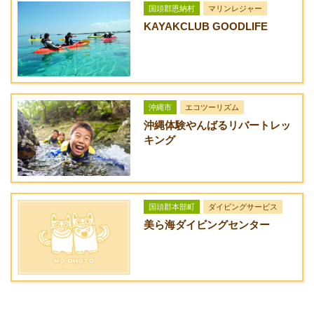
等は各自ご持参下さい。
つきプラ
国頭郡恩納村
マリンレジャー
ス5,000円
URL
・滞在中の室内清掃は、各自で行って下さい。
KAYAKCLUB GOODLIFE
NPO法人 島の風
・チェックイン・アウトは、フェリーの入出港に合わせており
夕食
1人前1,50
島内の食堂より人数分の夕食
ますが、意に添えない場合もあります。
デリ
0円
をお届けします。（要事前予
アクセス方法
・提供プログラムは、状況により実施できない場合がありま
バリ
約）
一般道：国道58号線を北上、城1丁目交差点にある信号を右
ーサ
す。
折、伊佐川交差点を左折。国道505号線に出て運天港からフェ
ービ
沖縄市
エコツーリズム
リーで伊是名村へ。
ス
沖縄体験やんばるリバートレッ
有料道路：那覇IC⇒許田ICで下り、国道58号線を北上、城1丁
キング
あん
謝礼3,000
近所のあんまー（おばちゃ
目交差点にある信号を右折、伊佐川交差点を左折。国道505号
まー
円＋材料
ん）が施設のキッチンで夕食
線に出て運天港からフェリーで伊是名村へ。
キッ
費1,500
を作ってくれます。（要事前
路線バス：那覇空港より[路線No.20 名護西線]を利用し、終点
チン
円〜2,000
予約）
円
国頭郡本部町
ダイビングサービス
「名護バスターミナル」で下車、タクシーで運天港まで。
（お一人
美ら海ダイビングセンター
様につ
き）
夕暮
2,000円
1
夕暮れ時に近所のオジィやニ
れ三
時
イニイ（お兄さん）が縁側で
線
間
三線を引いてくれます。（要