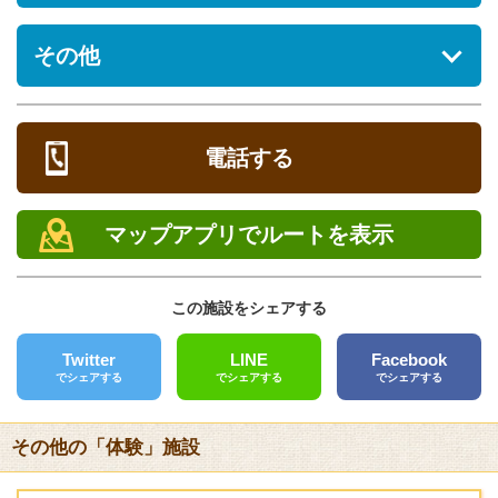
駐車場
ス
その他
[あり] 無料
ケ
プロ
ジ
時
グラ
料金
参加条件
営業時間
ュ
間
あると便利なもの
ム名
ー
定休日
タオル、洗面具（洗剤、シャンプー類、寝具（8組）は用意し
ル
電話する
てあります）
電話
施設
2泊30,000
※当施設は、1棟貸しとして
0980-50-7330
レンタル
利用
円（消費
ご利用いただいております。
マップアプリでルートを表示
料金
税込み）
※1棟あたりのご利用人数は8
バーベキューセット（炭なし）2,200円／1回 ハンモック（組
FAX
3泊45,000
名様までです。
み立て可動式）500円／1日
0980-50-7330
円（消費
※10日以上ご利用希望の方は
この施設をシェアする
税込み）
ご相談下さい。
備考
クレジットカード
4泊55,000
※1泊のみのご利用はお受け
・施設の備品として以下のものは設置してあります。
[未対応]
円（消費
しておりません。
Twitter
LINE
Facebook
寝具（8組）、冷暖房機、扇風機、洗濯機、掃除機、テレビ、
税込み）
でシェアする
でシェアする
でシェアする
バリアフリー
冷蔵庫、電子レンジ、炊飯器、トースター、電気ポット、ホッ
5泊65,000
円（消費
[未対応]
トプレート、コーヒーメーカー、調理器具、食器類、ドライヤ
税込み）
その他の「体験」施設
ー、その他生活必需品
送迎サービス
6泊以上
・洗剤、シャンプー類は準備しておりますが、タオル、洗面具
は、1泊に
[なし]