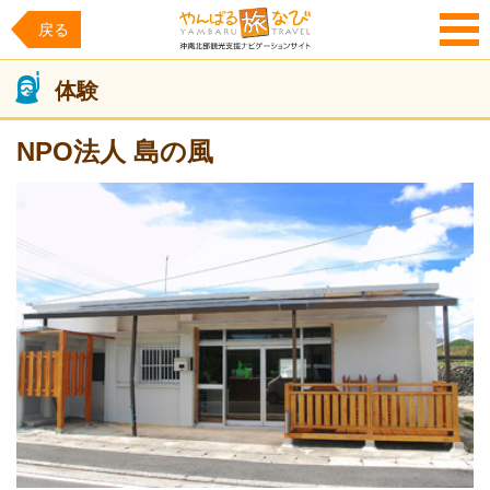
戻る
MENU
体験
NPO法人 島の風