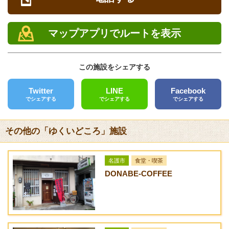
営業時間
メニュー
料金
定休日
カレーライス（サラ
1,000円
マップアプリでルートを表示
ダ・コーヒーor紅茶
電話
付き）
0980-47-5570
この施設をシェアする
ケーキ
400円
FAX
Twitter
LINE
Facebook
カレーライスセット
1,300円
クレジットカード
でシェアする
でシェアする
でシェアする
（サラダ・コーヒー
[未対応]
or紅茶・ケーキ付
き）
その他の「ゆくいどころ」施設
バリアフリー
ケーキセット（コー
700円
[未対応]
ヒーor紅茶付き）
名護市
食堂・喫茶
送迎サービス
DONABE-COFFEE
ドリンク（コーヒ
400円
[なし]
ー、紅茶、オレンジ
ジュース、グァバジ
URL
ュース 他）
アクセス方法
沖縄自動車道・許田インターから国道58号線に入り北上。宮里