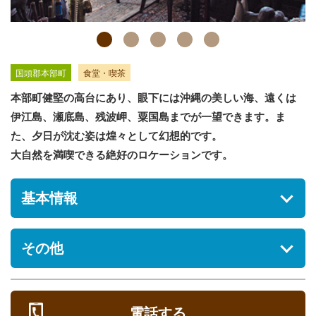
国頭郡本部町
食堂・喫茶
本部町健堅の高台にあり、眼下には沖縄の美しい海、遠くは
伊江島、瀬底島、残波岬、粟国島までが一望できます。ま
た、夕日が沈む姿は煌々として幻想的です。
大自然を満喫できる絶好のロケーションです。
基本情報
住所
その他
沖縄県国頭郡本部町字健堅1469番地
駐車場
メニュー
[あり] 無料
電話する