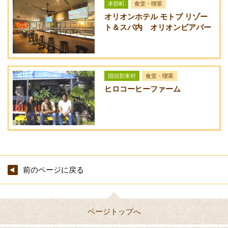
※メニュー、及び料金は予告なく変更する場合があります。詳
本部町
食堂・喫茶
4丁目（北）交差点を左折し国道449号線を本部方面へ。焼肉名
しくは施設へお問い合わせください。
オリオンホテル モトブ リゾー
月館を右折。山を登っていくと一番上のあたり。
ト＆スパ内 オリオンビアバー
国頭郡東村
食堂・喫茶
ヒロコーヒーファーム
前のページに戻る
ページトップへ