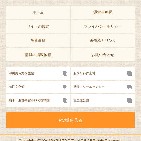
ホーム
運営事務局
サイトの規約
プライバシーポリシー
免責事項
著作権とリンク
情報の掲載依頼
お問い合わせ
沖縄美ら海水族館
おきなわ郷土村
海洋文化館
熱帯ドリームセンター
熱帯・亜熱帯都市緑化植物園
首里城公園
PC版を見る
Copyright (C) YAMBARU TRAVEL NAVI. All Rights Reserved.