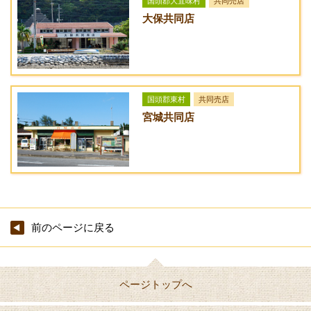
国頭郡大宜味村
共同売店
アクセス方法
大保共同店
沖縄自動車道・許田インターから国道58号線へ入り、名護市街
ま〜さん堂メニュー
料金
方面へ北上。名護漁港入口の城1丁目交差点を右折し、県道71
とんこつラーメン
600円
号線に入る。1.7km程進むと右側にある。赤嶺内科向かい。
しょうゆラーメン
600円
国頭郡東村
共同売店
宮城共同店
しおラーメン
600円
みそラーメン
650円
チャーシューメン
800円
みそチャーシューメ
850円
ン
前のページに戻る
冷麺（夏季のみ）
800円
鶏の唐揚げ（ライ
750円
ページトップへ
ス・スープ付）