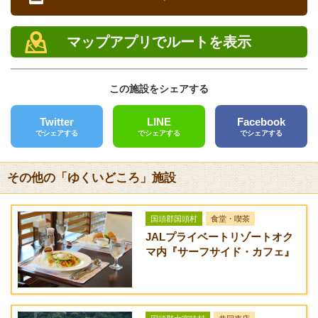
営業時間
お昼のお得なセット
料金
メニュー
11:30～21:00
マップアプリでルートを表示
ま～さんセット【ラ
900円
定休日
ーメン（とんこつ・
火曜日、第3月曜日
しょうゆ・しお）＋
この施設をシェアする
ギョーザ（6コ）＋
電話
ライス】
0980-54-5439
Twitter
LINE
Facebook
でシェアする
でシェアする
でシェアする
ギョーザセット【ラ
800円
FAX
ーメン（とんこつ・
しょうゆ・しお）＋
クレジットカード
その他の「ゆくいどころ」施設
ギョーザ（6コ）】
[未対応]
ラーメンセット【ラ
700円
バリアフリー
国頭郡国頭村
食堂・喫茶
ーメン（とんこつ・
[未対応]
しょうゆ・しお）＋
JALプライベートリゾートオク
ライス】
マ内『サーフサイド・カフェ』
送迎サービス
[なし]
ヤキメシセット【ヤ
800円
キメシ＋ギョーザ
URL
（6コ）】