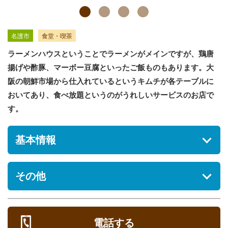
名護市
食堂・喫茶
ラーメンハウスということでラーメンがメインですが、鶏唐
揚げや酢豚、マーボー豆腐といったご飯ものもあります。大
阪の朝鮮市場から仕入れているというキムチが各テーブルに
おいてあり、食べ放題というのがうれしいサービスのお店で
す。
基本情報
住所
その他
沖縄県名護市大北2-1-6
駐車場
メニュー
[あり] 無料 10台
電話する