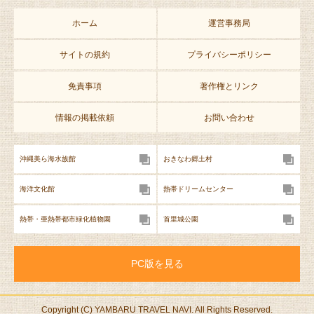
酢豚（ライス・スー
800円
プ付）
ホーム
運営事務局
マーボー豆腐（ライ
650円
サイトの規約
プライバシーポリシー
ス・スープ付）
免責事項
著作権とリンク
マーボー丼（スープ
650円
付）
情報の掲載依頼
お問い合わせ
ヤキメシ（スープ
550円
付）
沖縄美ら海水族館
おきなわ郷土村
ギョーザ（6コ）
300円
海洋文化館
熱帯ドリームセンター
ライス
150円
熱帯・亜熱帯都市緑化植物園
首里城公園
※麺大盛りは200円
増し ※大阪の朝鮮
市場から仕入れるキ
PC版を見る
ムチが食べ放題で
す！
Copyright (C) YAMBARU TRAVEL NAVI. All Rights Reserved.