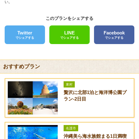
い。
このプランをシェアする
Twitter
LINE
Facebook
でシェアする
でシェアする
でシェアする
おすすめプラン
東村
贅沢に北部1泊と海洋博公園プ
ラン-2日目
名護市
沖縄美ら海水族館まる1日満喫