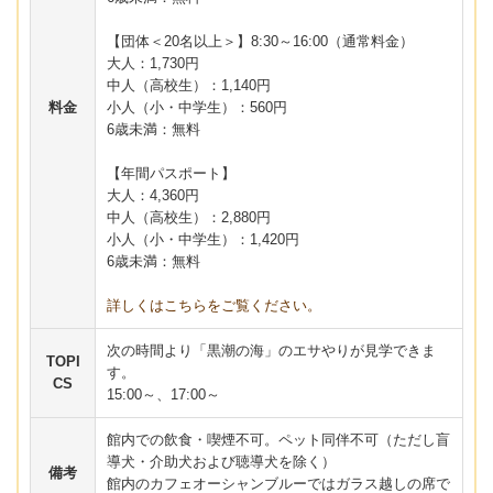
【団体＜20名以上＞】8:30～16:00（通常料金）
大人：1,730円
中人（高校生）：1,140円
料金
小人（小・中学生）：560円
6歳未満：無料
【年間パスポート】
大人：4,360円
中人（高校生）：2,880円
小人（小・中学生）：1,420円
6歳未満：無料
詳しくはこちらをご覧ください。
次の時間より「黒潮の海」のエサやりが見学できま
TOPI
す。
CS
15:00～、17:00～
館内での飲食・喫煙不可。ペット同伴不可（ただし盲
導犬・介助犬および聴導犬を除く）
備考
館内のカフェオーシャンブルーではガラス越しの席で