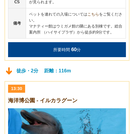
CS
が見られます。
ペットを連れての入場については
こちら
をご覧くださ
い。
備考
マナティー館はウミガメ館の隣にある別棟です。総合
案内所 （ハイサイプラザ）から徒歩約9分です。
60
所要時間
分
徒歩・2分 距離：116m
13:30
海洋博公園 - イルカラグーン