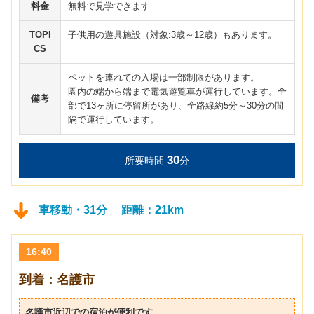
料金
無料で見学できます
TOPI
子供用の遊具施設（対象:3歳～12歳）もあります。
CS
ペットを連れての入場は一部制限があります。
園内の端から端まで電気遊覧車が運行しています。全
備考
部で13ヶ所に停留所があり、全路線約5分～30分の間
隔で運行しています。
30
所要時間
分
車移動・31分 距離：21km
16:40
到着：名護市
名護市近辺での宿泊が便利です。