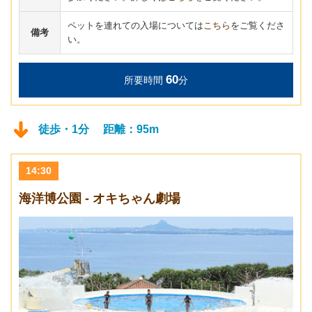
ペットを連れての入場については
こちら
をご覧くださ
備考
い。
60
所要時間
分
徒歩・1分 距離：95m
14:30
海洋博公園 - オキちゃん劇場