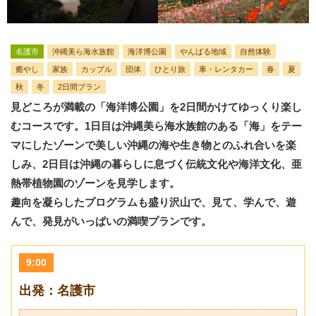
名護市
沖縄美ら海水族館
海洋博公園
やんばる地域
自然体験
癒やし
家族
カップル
団体
ひとり旅
車・レンタカー
春
夏
秋
冬
2日間プラン
見どころが満載の「海洋博公園」を2日間かけてゆっくり楽し
むコースです。1日目は沖縄美ら海水族館のある「海」をテー
マにしたゾーンで美しい沖縄の海や生き物とのふれ合いを楽
しみ、2日目は沖縄の暮らしに息づく伝統文化や海洋文化、亜
熱帯植物園のゾーンを見学します。
趣向を凝らしたプログラムも盛り沢山で、見て、学んで、遊
んで、発見がいっぱいの満喫プランです。
9:00
出発：名護市