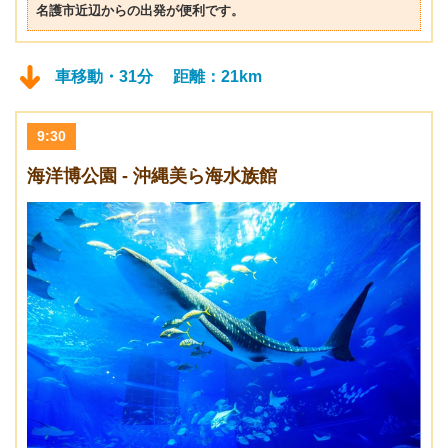
名護市近辺からの出発が便利です。
車移動・31分 距離：21km
9:30
海洋博公園 - 沖縄美ら海水族館