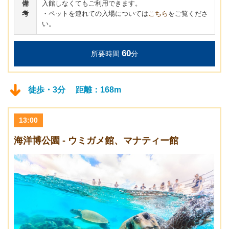
備
入館しなくてもご利用できます。
考
・ペットを連れての入場については
こちら
をご覧くださ
い。
60
所要時間
分
徒歩・3分 距離：168m
13:00
海洋博公園 - ウミガメ館、マナティー館