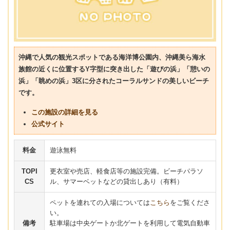
沖縄で人気の観光スポットである海洋博公園内、沖縄美ら海水
族館の近くに位置するY字型に突き出した「遊びの浜」「憩いの
浜」「眺めの浜」3区に分されたコーラルサンドの美しいビーチ
です。
この施設の詳細を見る
公式サイト
料金
遊泳無料
TOPI
更衣室や売店、軽食店等の施設完備。ビーチパラソ
CS
ル、サマーベットなどの貸出しあり（有料）
ペットを連れての入場については
こちら
をご覧くださ
い。
備考
駐車場は中央ゲートか北ゲートを利用して電気自動車