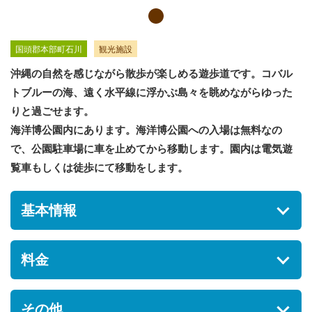
国頭郡本部町石川
観光施設
沖縄の自然を感じながら散歩が楽しめる遊歩道です。コバル
トブルーの海、遠く水平線に浮かぶ島々を眺めながらゆった
りと過ごせます。
海洋博公園内にあります。海洋博公園への入場は無料なの
で、公園駐車場に車を止めてから移動します。園内は電気遊
覧車もしくは徒歩にて移動をします。
基本情報
住所
料金
沖縄県国頭郡本部町石川424番地
駐車場
入場料金
その他
[あり] 無料 P2駐車場77台、P3・P5駐車場270台