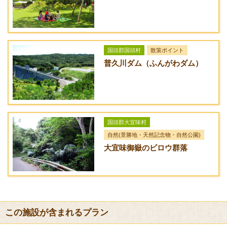
バリアフリー
[対応]海洋博公園点字ガイドあり。手動・電動車いすの無料貸
出あり。身障者対応トイレあり。
送迎サービス
国頭郡国頭村
散策ポイント
[なし]
普久川ダム（ふんがわダム）
URL
海洋博公園 - お花畑、海岸遊歩道
アクセス方法
国頭郡大宜味村
沖縄自動車道・許田インターを下り、名護・本部方面へ進み、
自然(景勝地・天然記念物・自然公園)
国道58号線を北上する。名護市の宮里4丁目（北）交差点を左
大宜味御嶽のビロウ群落
折し、国道449号線を進む。本部町の浦崎交差点を左折し、県
道114号線に入る。約2.5km先左側。
路線バス：那覇空港より[路線No.111 高速バス]を利用し、終点
「名護バスターミナル」で下車、4番乗り場から[65番・70番]に
乗り換えて記念公園前で下車。約3時間
この施設が含まれるプラン