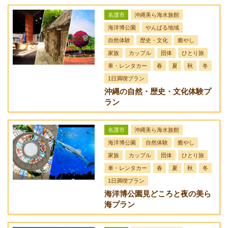
名護市
沖縄美ら海水族館
海洋博公園
やんばる地域
自然体験
歴史・文化
癒やし
家族
カップル
団体
ひとり旅
車・レンタカー
春
夏
秋
冬
1日満喫プラン
沖縄の自然・歴史・文化体験プ
ラン
名護市
沖縄美ら海水族館
海洋博公園
自然体験
癒やし
家族
カップル
団体
ひとり旅
車・レンタカー
春
夏
秋
冬
1日満喫プラン
海洋博公園見どころと夜の美ら
海プラン