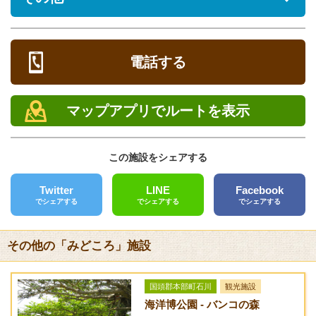
無料で見学できます
営業時間
レストラン
夏期(3月～9月)
[ あり ]海洋博公園内にあり
電話する
8:30～19:00(入館締切18:30)
キャンプ
通常期(10月～2月)
[ なし ]
マップアプリでルートを表示
8:30～17:30(入館締切17:00)
バーベキュー
定休日
[ なし ]
この施設をシェアする
12月の第1水曜日とその翌日
備考
電話
ペットを連れての入場は一部制限があります。
Twitter
LINE
Facebook
0980-48-2741
でシェアする
でシェアする
でシェアする
FAX
その他の「みどころ」施設
0980-48-3339
クレジットカード
国頭郡本部町石川
観光施設
[未対応]
海洋博公園 - バンコの森