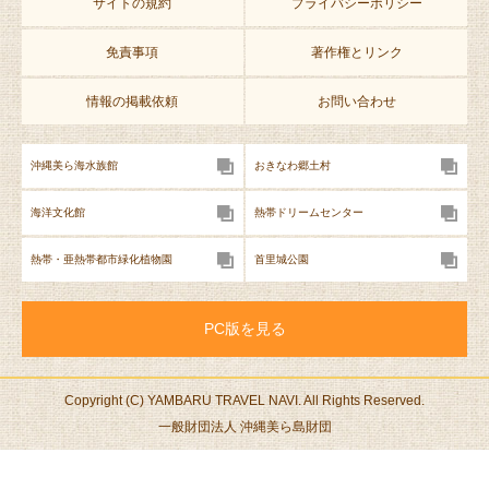
サイトの規約
プライバシーポリシー
免責事項
著作権とリンク
情報の掲載依頼
お問い合わせ
沖縄美ら海水族館
おきなわ郷土村
海洋文化館
熱帯ドリームセンター
熱帯・亜熱帯都市緑化植物園
首里城公園
PC版を見る
Copyright (C) YAMBARU TRAVEL NAVI. All Rights Reserved.
一般財団法人 沖縄美ら島財団