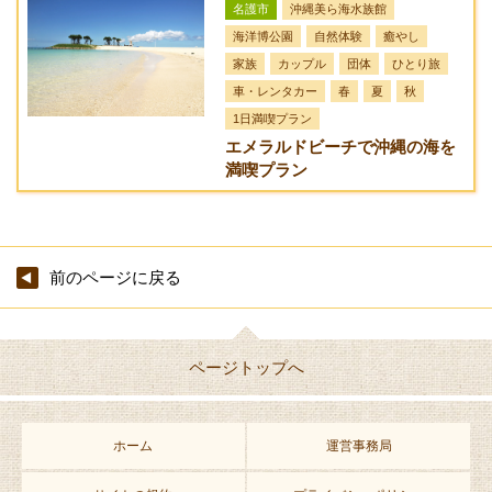
名護市
沖縄美ら海水族館
海洋博公園
自然体験
癒やし
家族
カップル
団体
ひとり旅
車・レンタカー
春
夏
秋
1日満喫プラン
エメラルドビーチで沖縄の海を
満喫プラン
前のページに戻る
ページトップへ
ホーム
運営事務局