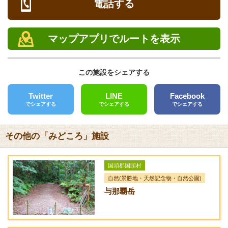
電話する
電話
キャンプ
0980-45-2534
[ なし ]
マップアプリでルートを表示
FAX
バーベキュー
0980-45-2823
[ なし ]
この施設をシェアする
クレジットカード
備考
[未対応]
尚円王生誕580(イヒャオー)年を記念した公園。【尚円王生誕地
Twitter
LINE
Facebook
でシェアする
でシェアする
でシェアする
（みほそ 所）】県指定文化財。松金(金丸)の生誕の地。へその
バリアフリー
緒を埋めたと言われています。
[未対応]
その他の「みどころ」施設
送迎サービス
[なし]
国頭郡国頭村
URL
自然(景勝地・天然記念物・自然公園)
与那覇岳
アクセス方法
一般道：国道58号線を北上、城1丁目交差点にある信号を右
折、伊佐川交差点を左折。国道505号線に出て運天港からフェ