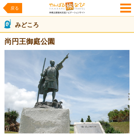
戻る
MENU
みどころ
尚円王御庭公園