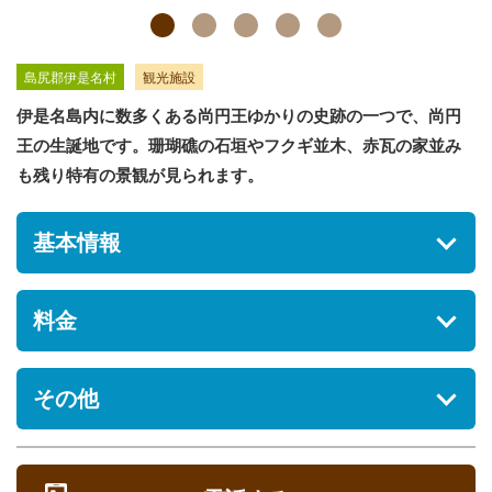
島尻郡伊是名村
観光施設
伊是名島内に数多くある尚円王ゆかりの史跡の一つで、尚円
王の生誕地です。珊瑚礁の石垣やフクギ並木、赤瓦の家並み
も残り特有の景観が見られます。
基本情報
住所
料金
沖縄県島尻郡伊是名村仲田1203
駐車場
入場料金
その他
[あり] 無料
無料
営業時間
レストラン
定休日
[ なし ]