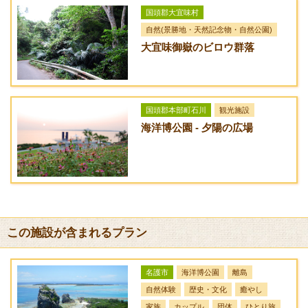
リーで伊是名村へ。
国頭郡大宜味村
有料道路：那覇IC⇒許田ICで下り、国道58号線を北上、城1丁
自然(景勝地・天然記念物・自然公園)
目交差点にある信号を右折、伊佐川交差点を左折。国道505号
大宜味御嶽のビロウ群落
線に出て運天港からフェリーで伊是名村へ。
路線バス：那覇空港より[路線No.20 名護西線]を利用し、終点
「名護バスターミナル」で下車、タクシーで運天港まで。
国頭郡本部町石川
観光施設
GoogleMapsによるルート案内
海洋博公園 - 夕陽の広場
この施設が含まれるプラン
名護市
海洋博公園
離島
自然体験
歴史・文化
癒やし
家族
カップル
団体
ひとり旅