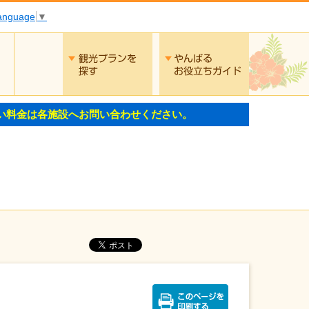
Language
▼
交通
観光プランを探す
やんばるお役
い料金は各施設へお問い合わせください。