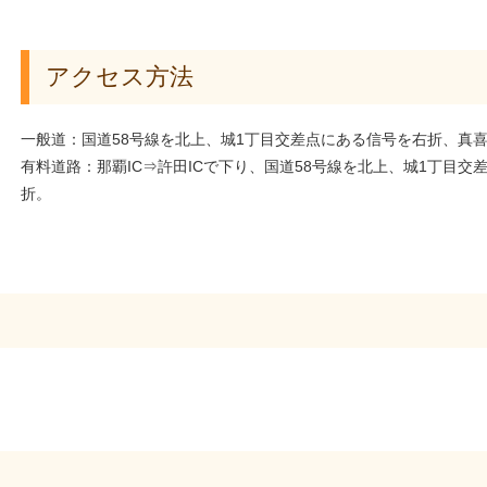
アクセス方法
一般道：国道58号線を北上、城1丁目交差点にある信号を右折、真
有料道路：那覇IC⇒許田ICで下り、国道58号線を北上、城1丁目
折。