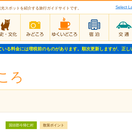
Select 
観光スポットを紹介する旅行ガイドサイトです。
歴史・文化
みどころ
ゆくいどころ
宿泊
ている料金には増税前のものがあります。順次更新しますが、正し
ころ
国頭郡今帰仁村
散策ポイント