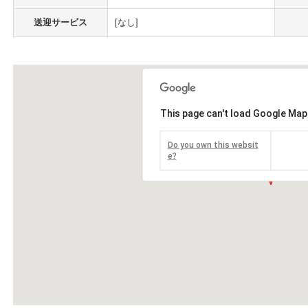
送迎サービス
[なし]
This page can't load Google Map
Do you own this websit
e?