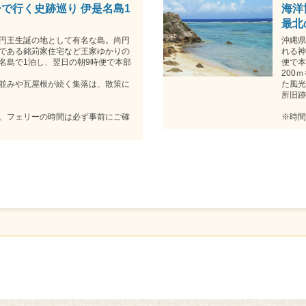
で行く史跡巡り 伊是名島1
海洋
最北
円王生誕の地として有名な島。尚円
沖縄県
である銘苅家住宅など王家ゆかりの
れる神
名島で1泊し、翌日の朝9時便で本部
便で本
200
並みや瓦屋根が続く集落は、散策に
た風光
所旧跡
。フェリーの時間は必ず事前にご確
※時間