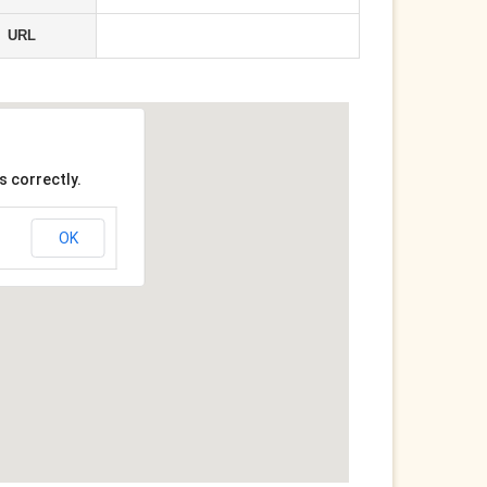
URL
s correctly.
OK