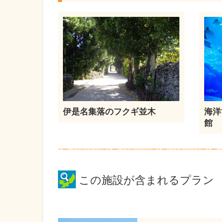
伊是名集落のフクギ並木
海洋
館
この施設が含まれるプラン