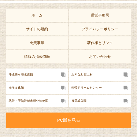
ホーム
運営事務局
サイトの規約
プライバシーポリシー
免責事項
著作権とリンク
情報の掲載依頼
お問い合わせ
沖縄美ら海水族館
おきなわ郷土村
海洋文化館
熱帯ドリームセンター
熱帯・亜熱帯都市緑化植物園
首里城公園
PC版を見る