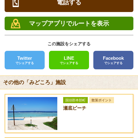
電話する
9：00～18：00（7月～9月）
キャンプ
定休日
[ なし ]
マップアプリでルートを表示
電話
バーベキュー
0980-47-6253
[ なし ]
この施設をシェアする
FAX
備考
0980-47-7700
■ビーチ 完備
Twitter
LINE
Facebook
クレジットカード
でシェアする
でシェアする
でシェアする
■ビーチ 名称：瀬底ビーチ
[未対応]
■更衣室 なし
■トイレ 完備
その他の「みどころ」施設
バリアフリー
■温水シャワー なし
[未対応]
その他の付帯装備・備品 町営トイレ・シャワー（無料）
国頭郡本部町
散策ポイント
送迎サービス
瀬底ビーチ
[なし]
URL
アクセス方法