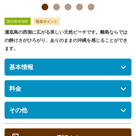
国頭郡本部町
散策ポイント
瀬底島の西側に広がる美しい天然ビーチです。離島ならでは
の静けさがひろがり、ありのままの沖縄を感じることができ
ます。
基本情報
住所
料金
沖縄県国頭郡本部町瀬底5750
駐車場
入場料金
その他
[あり] 無料
無料
営業時間
レストラン
9：00～17：30
[ なし ]