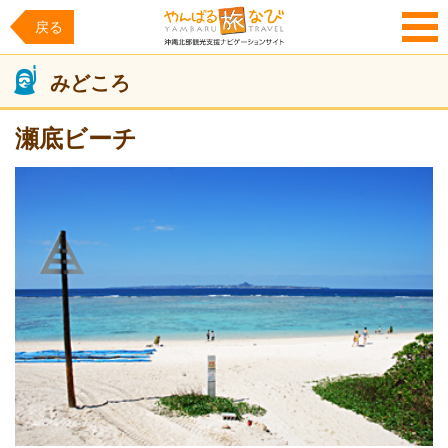
戻る
MENU
みどころ
瀬底ビーチ