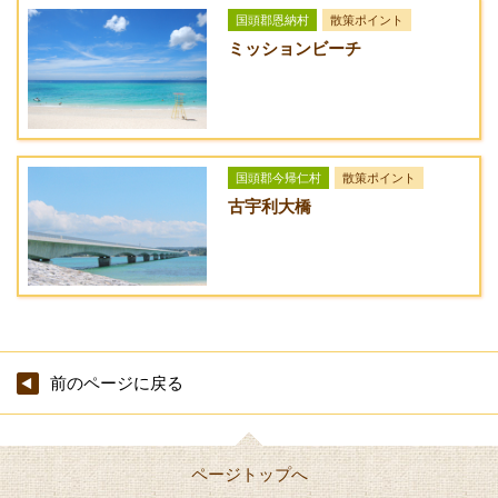
一般道：国道58号線を北上、宮里3丁目交差点前を左に入り国
国頭郡恩納村
散策ポイント
道449号線を進み、瀬底大橋交差点を左折。県道172号線の先を
ミッションビーチ
左折。
有料道路：那覇IC⇒許田ICで下り、国道58号線を北上、宮里3
丁目交差点前を左に入り国道449号線を進み、瀬底大橋交差点
を左折。県道172号線の先を左折。
国頭郡今帰仁村
散策ポイント
古宇利大橋
前のページに戻る
ページトップへ