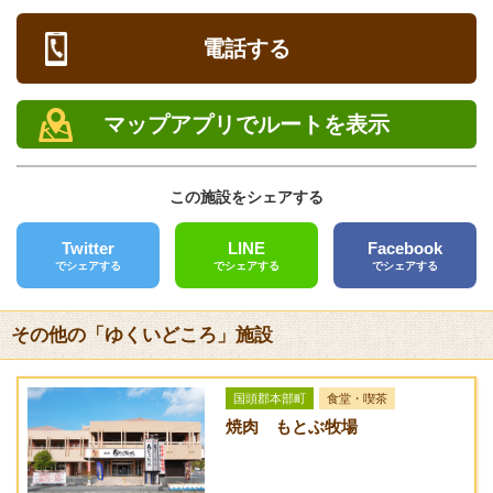
駐車場
メニュー
[あり] 無料 6〜8台
電話する
営業時間
ランチタイム
料金
11:30～17:00（ランチタイム11:30～無くなり次第終了）
きちる膳（コーヒー
1,000円
マップアプリでルートを表示
or紅茶付）※1日10
定休日
食限定、要予約
木曜日・日曜日・GW・年末年始 ※年末年始以外の休日につい
ても、電話での予約のみ相談に応じます。
この施設をシェアする
きちる膳プラスケー
1,200円
キ付
電話
Twitter
LINE
Facebook
0980-53-6701
でシェアする
でシェアする
でシェアする
フーチバーヒラヤー
300円
チー
FAX
その他の「ゆくいどころ」施設
手作りケーキ
300円
クレジットカード
[未対応]
コーヒー
400円
国頭郡本部町
食堂・喫茶
バリアフリー
焼肉 もとぶ牧場
紅茶
400円
[未対応]
ローゼルハーブティ
400円
送迎サービス