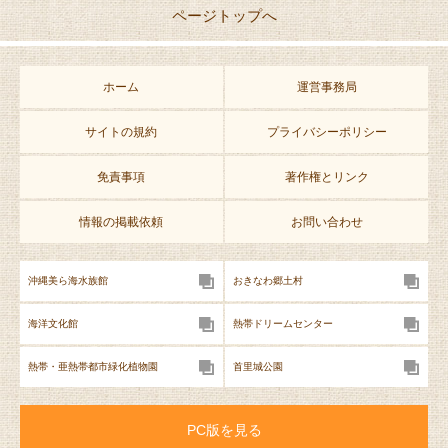
ページトップへ
ホーム
運営事務局
サイトの規約
プライバシーポリシー
免責事項
著作権とリンク
情報の掲載依頼
お問い合わせ
沖縄美ら海水族館
おきなわ郷土村
海洋文化館
熱帯ドリームセンター
熱帯・亜熱帯都市緑化植物園
首里城公園
PC版を見る