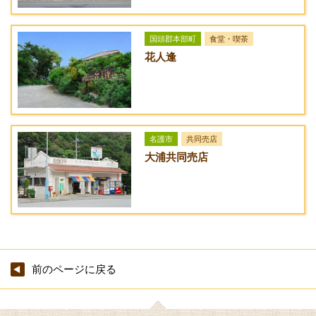
ー
[なし]
グリーンティー
400円
URL
国頭郡本部町
食堂・喫茶
花人逢
アクセス方法
※メニュー、及び料金は予告なく変更する場合があります。詳
沖縄自動車道・許田インターから国道58号線へ入り、辺戸岬方
しくは施設へお問い合わせください。
面へ北上。名護漁港入口の城1丁目交差点を右折し、県道71号
線に入る。2.5km程進むと高架橋が見え、左手に大北オートガ
ス・丸金交通があるので、その向かいへ右折する。150m程道
名護市
共同売店
なりに進むと右手にある。サンエー・V21いさがわ食品館の裏
大浦共同売店
手になります。
前のページに戻る