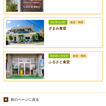
送迎サービス
スウィーツ
料金
[なし]
焼きたてロックスコ
530円
URL
ーン ジャム＆クロ
The British Wine and Tea Shop（ザ・ブリティッシュ・ワイ
国頭郡金武町
食堂・喫茶
テッドクリーム添え
ざまみ食堂
ン・アンド・ティー・ショップ）
レアチーズケーキ
420円
アクセス方法
ブルーベリーコンポ
ート添え
沖縄自動車道・許田インターから国道58号線へ入り、辺戸岬方
面へ北上。名護市の白銀橋（東）交差点を左折し、県道84号線
チョコレートケーキ
420円
を本部方面へ。伊豆味地域入口辺りで「車えび」の看板に従っ
国頭郡大宜味村
食堂・喫茶
て旧道路へ左折。150m程進むと下へ降りていく道があるので
ふるさと食堂
パブロバ（メレンゲ
420円
そこを左折。案内板があるので案内板に従って進む。
のデザート）
ベイリーズ・パルフ
420円
ェ
コース ※要予約
料金
前のページに戻る