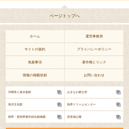
ランチ
2,500円
ディナー
3,500円
ページトップへ
アフタヌーンティー
2,000円
ホーム
運営事務局
ワイン・ドリンク
料金
サイトの規約
プライバシーポリシー
イギリス産 赤・白
4,200円
ワイン
免責事項
著作権とリンク
イギリス産 スパー
6,000円
情報の掲載依頼
お問い合わせ
クリングワイン
イギリス・ビール
600円
沖縄美ら海水族館
おきなわ郷土村
紅茶（各種）
630円
海洋文化館
熱帯ドリームセンター
メニュー、及び料金は予告なく変更する場合があります。
熱帯・亜熱帯都市緑化植物園
首里城公園
詳しくは
こちら
をご覧ください。