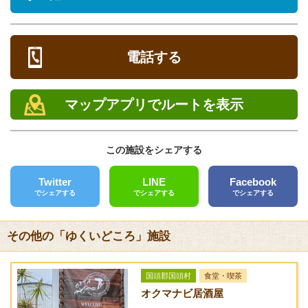
沖縄県国頭郡本部町伊豆味2490
駐車場
メニュー
[あり] 無料 12台
電話する
営業時間
フード
料金
12:00～17:00
キッシュ サラダ添
850円
マップアプリでルートを表示
え
定休日
木曜日・金曜日
ブリティッシュスタ
850円
この施設をシェアする
イルカレー
電話
0980-47-7133
Twitter
LINE
Facebook
タンドリーチキン
850円
でシェアする
でシェアする
でシェアする
ライス＆サラダ添え
FAX
チキンの赤ワイン
850円
クレジットカード
その他の「ゆくいどころ」施設
煮 ポテト添え
[未対応]
ミートソースのパス
850円
バリアフリー
国頭郡国頭村
食堂・喫茶
タベイク
[未対応]
オクマナビ居酒屋