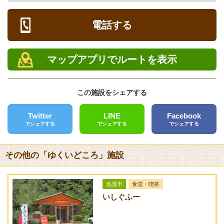
駐車場
メニュー
[あり] 有料
・オリオン ザ・クラフト各種
電話する
750円 Small (250ml)
営業時間
1200円 Regular (350 ml)
12:00～23:00
・オリオン ザ・ドラフト
マップアプリでルートを表示
定休日
・オリオン ザ・プレミアム
・オリオン75ビール クラフトラガー
電話
この施設をシェアする
600円 Small (250ml)
0980-51-7302
850円 Regular (350 ml)
Twitter
LINE
Facebook
FAX
1200円 Large (420 ml)
でシェアする
でシェアする
でシェアする
0980-51-7307
・オリオン ザ・ドラフト（スウィングカラン）
1,200円（420ml）
クレジットカード
その他の「ゆくいどころ」施設
・オリオンクリアフリー（ノンアルコールビール）
[対応]VISA、MASTER、JCB、AMEX、DINERS、DC、OCS、
750円
中国銀聯、DISCOVER、JAL CARD特約店
・ビアフライツ（3種類のビール飲み比べセット）
名護市
食堂・喫茶
バリアフリー
1,800円
いしぐふー
[対応]車椅子可、バリアフリー用トイレ
・泡盛 850円～ （45ml）
・ウイスキー 1,000円～ （30ml）
送迎サービス