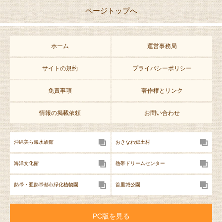
ページトップへ
ホーム
運営事務局
サイトの規約
プライバシーポリシー
免責事項
著作権とリンク
情報の掲載依頼
お問い合わせ
沖縄美ら海水族館
おきなわ郷土村
海洋文化館
熱帯ドリームセンター
熱帯・亜熱帯都市緑化植物園
首里城公園
PC版を見る