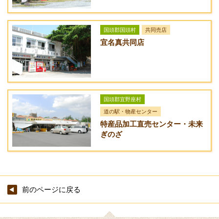
・ソフトドリンク各種 650円～
[なし]
備考
URL
国頭郡国頭村
共同売店
※ホール席、カウンター席がございます。
宜名真共同店
オリオンホテル モトブ リゾート＆スパ内 オリオンビアバー
※営業日・営業時間は季節や天候により、変更になる場合がご
アクセス方法
ざいますので予めご了承願います。
那覇空港より車で約100分（沖縄自動車道利用時）
※外来利用可です。
国頭郡宜野座村
道の駅・物産センター
特産品加工直売センター・未来
ぎのざ
前のページに戻る