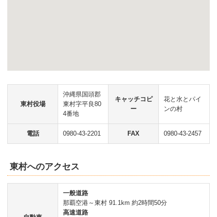
沖縄県国頭郡
キャッチコピ
花と水とパイ
東村役場
東村字平良80
ー
ンの村
4番地
電話
0980-43-2201
FAX
0980-43-2457
東村へのアクセス
一般道路
那覇空港～東村 91.1km 約2時間50分
高速道路