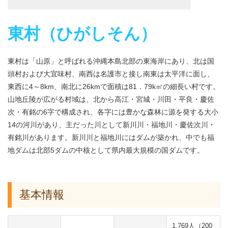
東村（ひがしそん）
東村は「山原」と呼ばれる沖縄本島北部の東海岸にあり、北は国
頭村および大宜味村、南西は名護市と接し南東は太平洋に面し、
東西に4～8km、南北に26kmで面積は81．79k㎡の細長い村です。
山地丘陵が広がる村域は、北から高江・宮城・川田・平良・慶佐
次・有銘の6字で構成され、各字には豊かな森林に源を発する大小
14の河川があり、主だった川として新川川・福地川・慶佐次川・
有銘川があります。新川川と福地川にはダムが築かれ、中でも福
地ダムは北部5ダムの中核として県内最大規模の国ダムです。
基本情報
1,769人（200