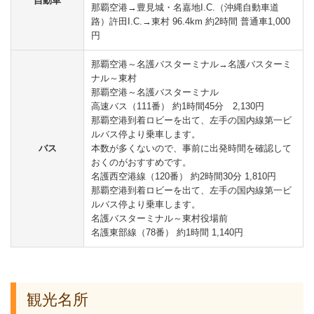
自動車
那覇空港→豊見城・名嘉地I.C.（沖縄自動車道
路）許田I.C.→東村 96.4km 約2時間 普通車1,000
円
那覇空港～名護バスターミナル→名護バスターミ
ナル～東村
那覇空港～名護バスターミナル
高速バス（111番） 約1時間45分 2,130円
那覇空港到着ロビーを出て、左手の国内線第一ビ
ルバス停より乗車します。
バス
本数が多くないので、事前に出発時間を確認して
おくのがおすすめです。
名護西空港線（120番） 約2時間30分 1,810円
那覇空港到着ロビーを出て、左手の国内線第一ビ
ルバス停より乗車します。
名護バスターミナル～東村役場前
名護東部線（78番） 約1時間 1,140円
観光名所