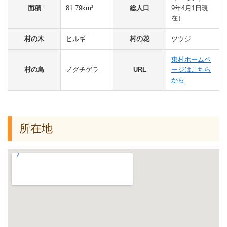
面積
81.79km²
総人口
9年4月1日現
在）
村の木
ヒルギ
村の花
ツツジ
東村ホームペ
村の鳥
ノグチゲラ
URL
ージはこちら
から
所在地